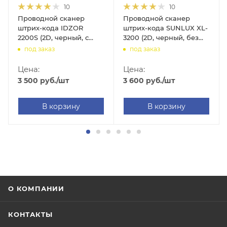
10
10
Проводной сканер
Проводной сканер
штрих-кода IDZOR
штрих-кода SUNLUX XL-
2200S (2D, черный, с
3200 (2D, черный, без
подставкой)
подставки)
под заказ
под заказ
Цена:
Цена:
3 500
руб.
/шт
3 600
руб.
/шт
В корзину
В корзину
О КОМПАНИИ
КОНТАКТЫ