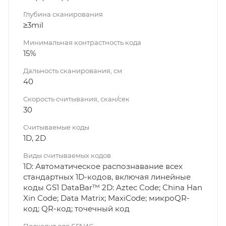
Глубина сканирования
≥3mil
Минимальная контрастность кода
15%
Дальность сканирования, см
40
Скорость считывания, скан/сек
30
Считываемые коды
1D, 2D
Виды считываемых кодов
1D: Автоматическое распознавание всех
стандартных 1D-кодов, включая линейные
коды GS1 DataBar™ 2D: Aztec Code; China Han
Xin Code; Data Matrix; MaxiCode; микроQR-
код; QR-код; точечный код