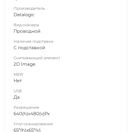
Производитель
Datalogic
Вид сканера
Проводной
Наличие подставки
С подставкой
Считывающий элемент
2D Image
KBW
Нет
USB
Да
Разрешение
640(h)х480(v)Px
Угол сканирования
65º(h)x65º(v)