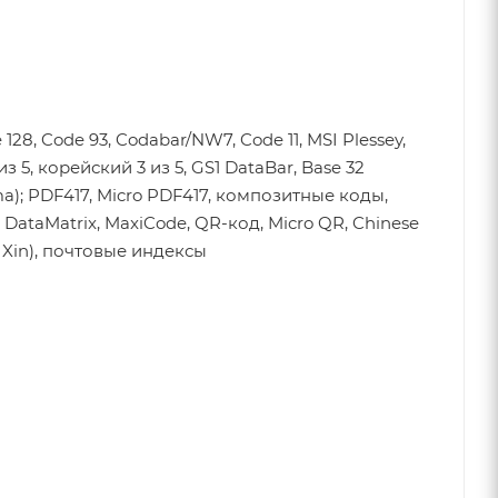
 128, Code 93, Codabar/NW7, Code 11, MSI Plessey,
из 5, корейский 3 из 5, GS1 DataBar, Base 32
ma); PDF417, Micro PDF417, композитные коды,
, DataMatrix, MaxiCode, QR-код, Micro QR, Chinese
n Xin), почтовые индексы