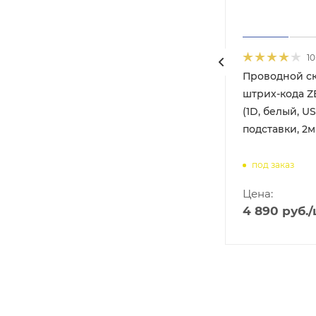
10
Проводной с
S-
штрих-кода ZE
(1D, белый, US
подставки, 2м
под заказ
Цена:
4 890
руб.
/