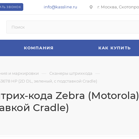
info@kassline.ru
г. Москва, Скотопрог
АТЬ ЗВОНОК
КОМПАНИЯ
КАК КУПИТЬ
—
—
ния и маркировки
Сканеры штрихкода
678 HP (2D DL, зеленый, с подставкой Cradle)
рих-кода Zebra (Motorola
авкой Cradle)