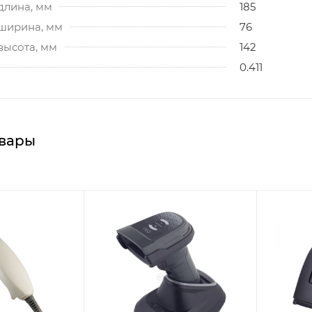
длина, мм
185
 ширина, мм
76
высота, мм
142
0.411
вары