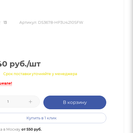
Артикул:
DS3678-HP3U4210SFW
13
40
руб.
/шт
Срок поставки уточняйте у менеджера
шевле!
В корзину
Купить в 1 клик
а в
Москву
от 550 руб.