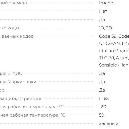
ий элемент
Image
Нет
Да
ые коды
1D, 2D
ываемых кодов
Code 39, Code
UPC/EAN, I 2 
(Italian Phar
TLC-39, Aztec
Sensible (Ha
для ЕГАИС
Да
для Маркировки
Да
ор
Да
ащита, IP рейтинг
IP65
ая рабочая температура, °C
-20
ная рабочая температура, °C
50
зеленый