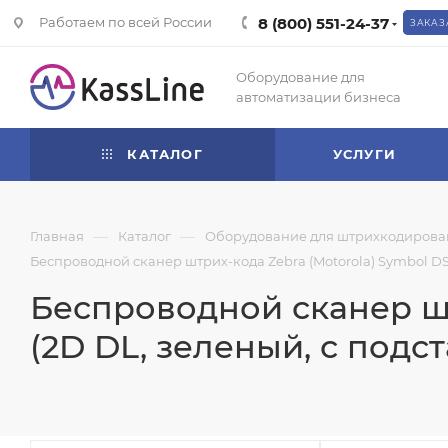
Работаем по всей России
8 (800) 551-24-37
ЗАКАЗ
Оборудование для
автоматизации бизнеса
КАТАЛОГ
УСЛУГИ
—
—
Главная
Каталог
Оборудование для штрихкодирова
Беспроводной сканер штрих-кода Zebra (Motorola) Symbol DS3
Беспроводной сканер шт
(2D DL, зеленый, с подст