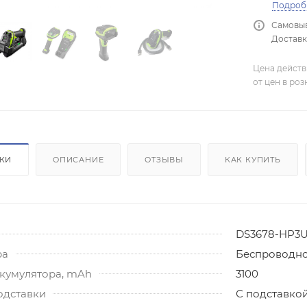
Подроб
Самовыв
Доставка
Цена действ
от цен в ро
ИКИ
ОПИСАНИЕ
ОТЗЫВЫ
КАК КУПИТЬ
DS3678-HP3
ра
Беспроводн
ккумулятора, mAh
3100
одставки
С подставко