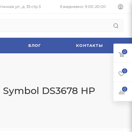
онная ул., д. 35 стр.3
Ежедневно: 9:00-20:00
БЛОГ
КОНТАКТЫ
0
0
) Symbol DS3678 HP
0