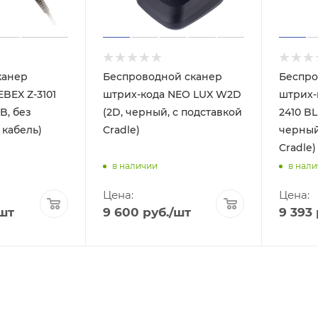
канер
Беспроводной сканер
Беспро
BEX Z-3101
штрих-кода NEO LUX W2D
штрих-
B, без
(2D, черный, с подставкой
2410 BL
 кабель)
Cradle)
черный
Cradle)
в наличии
в нал
Цена:
Цена:
шт
9 600
руб.
/шт
9 393