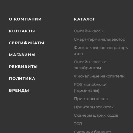
О КОМПАНИИ
КАТАЛОГ
КОНТАКТЫ
Онлайн-кассы
Смарт-терминалы эвотор
СЕРТИФИКАТЫ
Фискальные регистраторы
атол
МАГАЗИНЫ
Онлайн-кассы с
РЕКВИЗИТЫ
эквайрингом
Фискальные накопители
ПОЛИТИКА
POS-моноблоки
БРЕНДЫ
(терминалы)
Принтеры чеков
Принтеры этикеток
Сканеры штрих кодов
ТСД
Счетчики банкнот