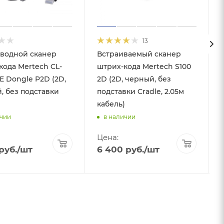
13
водной сканер
Встраиваемый сканер
кода Mertech CL-
штрих-кода Mertech S100
E Dongle P2D (2D,
2D (2D, черный, без
, без подставки
подставки Cradle, 2.05м
кабель)
ичии
в наличии
Цена:
руб.
/шт
6 400
руб.
/шт