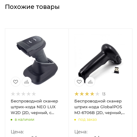
Похожие товары
13
Беспроводной сканер
Беспроводной сканер
штрих-кода NEO LUX
штрих-кода GlobalPOS
W2D (2D, черный, с
MJ-6706B (2D, черный,
подставкой Cradle)
без подставки Cradle)
в наличии
под заказ
Цена:
Цена: