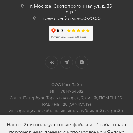
г. Москва, Скотопрогонная ул., д. 35
стр.3
Время работы: 9:00-20:00
ООО КассЛайн
ИНН 7814764382
г. Санкт-Петербург, Торфяная дор., д. 7, лит. Ф, ПОМЕЩ. 13-Н
КАБИНЕТ 20 (ОФИС 719)
Информация на сайте не является публичной офертой, в
соответсвии со Статьей 437 Гражданского кодекса РФ
2019-2026 © КАССЛАЙН
Наш сайт использует cookie-файлы и обрабатывает
персональные данные с использованием Яндекс