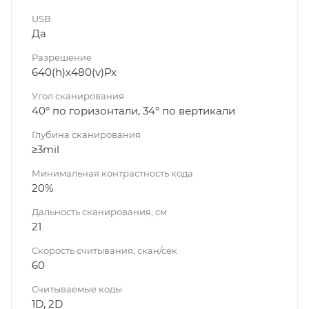
USB
Да
Разрешение
640(h)х480(v)Px
Угол сканирования
40° по горизонтали, 34° по вертикали
Глубина сканирования
≥3mil
Минимальная контрастность кода
20%
Дальность сканирования, см
21
Скорость считывания, скан/сек
60
Считываемые коды
1D, 2D