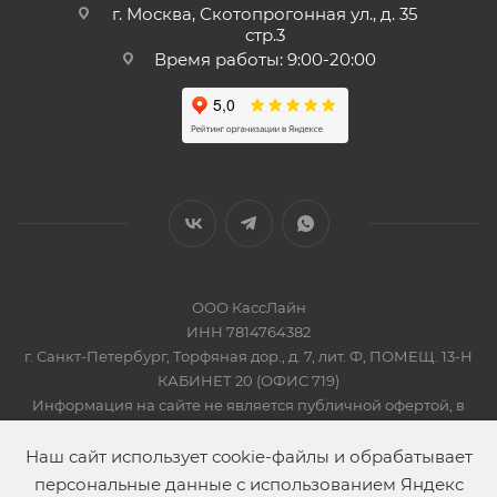
г. Москва, Скотопрогонная ул., д. 35
стр.3
Время работы: 9:00-20:00
ООО КассЛайн
ИНН 7814764382
г. Санкт-Петербург, Торфяная дор., д. 7, лит. Ф, ПОМЕЩ. 13-Н
КАБИНЕТ 20 (ОФИС 719)
Информация на сайте не является публичной офертой, в
соответсвии со Статьей 437 Гражданского кодекса РФ
2019-2026 © КАССЛАЙН
Наш сайт использует cookie-файлы и обрабатывает
персональные данные с использованием Яндекс