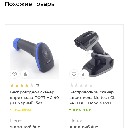
Похожие товары
13
Беспроводной сканер
Беспроводной сканер
штрих-кода ПОРТ HC-40
штрих-кода Mertech CL-
(2D, черный, без
2410 BLE Dongle P2D
подставки Cradle, 1м
(2D, черный, с
под заказ
в наличии
кабель)
подставкой Cradle)
Цена:
Цена:
9 000
руб.
/шт
11 100
руб.
/шт