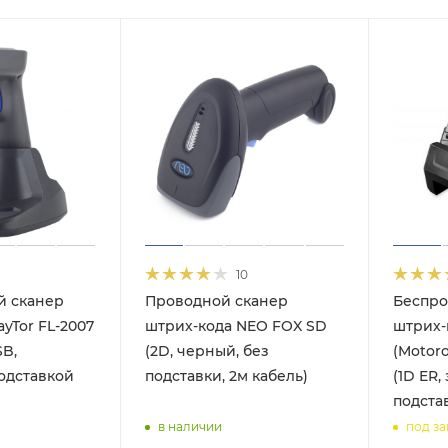
10
й сканер
Проводной сканер
Беспро
yTor FL-2007
штрих-кода NEO FOX SD
штрих-
SB,
(2D, черный, без
(Motoro
подставкой
подставки, 2м кабель)
(1D ER,
подста
в наличии
под за