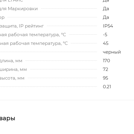
для Маркировки
Да
ор
Да
ащита, IP рейтинг
IP54
ая рабочая температура, °C
-5
ная рабочая температура, °C
45
черный
длина, мм
170
 ширина, мм
72
высота, мм
95
0.21
вары