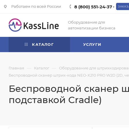
Работаем по всей России
8 (800) 551-24-37
ЗАКАЗ
Оборудование для
автоматизации бизнеса
КАТАЛОГ
УСЛУГИ
—
—
Главная
Каталог
Оборудование для штрихкодирова
Беспроводной сканер штрих-кода NEO-X210 PRO W2D (2D, чер
Беспроводной сканер шт
подставкой Cradle)