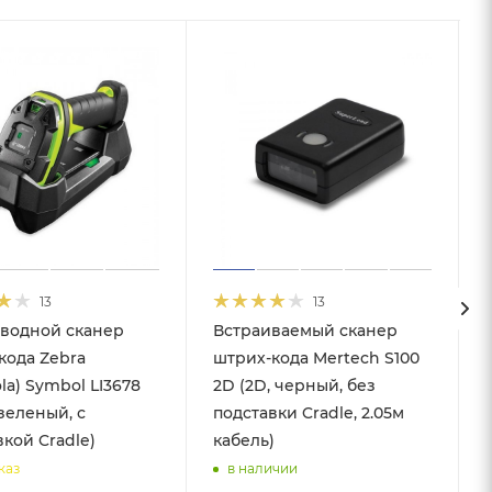
13
13
водной сканер
Встраиваемый сканер
кода Zebra
штрих-кода Mertech S100
la) Symbol LI3678
2D (2D, черный, без
 зеленый, с
подставки Cradle, 2.05м
вкой Cradle)
кабель)
каз
в наличии