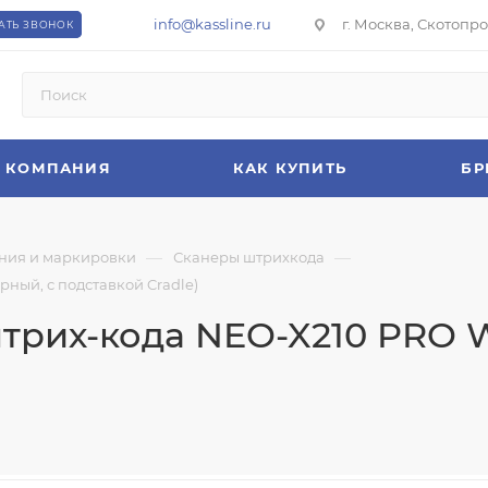
info@kassline.ru
г. Москва, Скотопрог
АТЬ ЗВОНОК
КОМПАНИЯ
КАК КУПИТЬ
БР
—
—
ния и маркировки
Сканеры штрихкода
ный, с подставкой Cradle)
рих-кода NEO-X210 PRO W