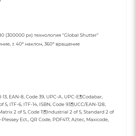
 (300000 px) технология "Global Shutter"
ение, ± 40° наклон, 360° вращение
)
-13, EAN-8, Code 39, UPC-A, UPC-E,¶Codabar,
of 5, ITF-6, ITF-14, ISBN, Code 93,¶UCC/EAN-128,
atrix 2 of 5, Code 11,¶Industrial 2 of 5, Standard 2 of
I-Plessey Ect., QR Code, PDF417, Aztec, Maxicode,