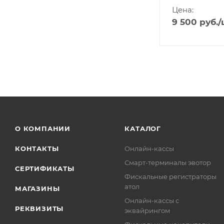
Цена:
9 500
руб.
/
О КОМПАНИИ
КАТАЛОГ
КОНТАКТЫ
Онлайн-кассы
Смарт-терминалы эвотор
СЕРТИФИКАТЫ
Фискальные регистраторы
атол
МАГАЗИНЫ
Онлайн-кассы с
РЕКВИЗИТЫ
эквайрингом