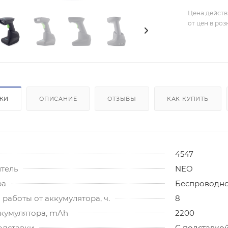
Цена действ
от цен в ро
ИКИ
ОПИСАНИЕ
ОТЗЫВЫ
КАК КУПИТЬ
4547
тель
NEO
ра
Беспроводн
работы от аккумулятора, ч.
8
ккумулятора, mAh
2200
одставки
С подставко