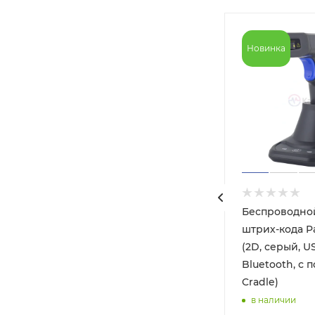
Новинка
Беспроводно
ll
штрих-кода Pa
, USB,
(2D, серый, U
з
Bluetooth, с 
Cradle)
в наличии