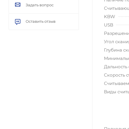
Задать вопрос
Считывающ
KBW
Оставить отзыв
USB
Разрешен
Угол скан
Глубина с
Минимальн
Дальность 
Скорость с
Считываем
Виды счит
Подходит 