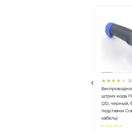
13
Беспроводно
ll
штрих-кода П
(2D, черный, 
подставки Cra
кабель)
под заказ