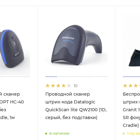
10
й сканер
Проводной сканер
Беспро
ОРТ HC-40
штрих-кода Datalogic
штрих-
без
QuickScan lite QW2100 (1D,
Granit 
dle, 1м
серый, без подставки)
SR фоку
Cradle)
в наличии
под за