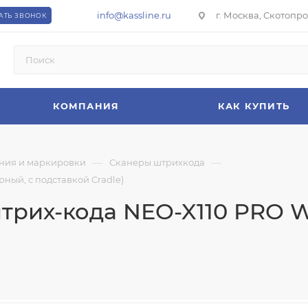
info@kassline.ru
г. Москва, Скотопрог
АТЬ ЗВОНОК
КОМПАНИЯ
КАК КУПИТЬ
—
—
ния и маркировки
Сканеры штрихкода
ный, с подставкой Cradle)
рих-кода NEO-X110 PRO W2