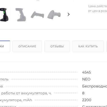
Цена действ
от цен в ро
ИКИ
ОПИСАНИЕ
ОТЗЫВЫ
КАК КУПИТЬ
4545
тель
NEO
ра
Беспроводн
работы от аккумулятора, ч.
8
ккумулятора, mAh
2200
одставки
С подставко