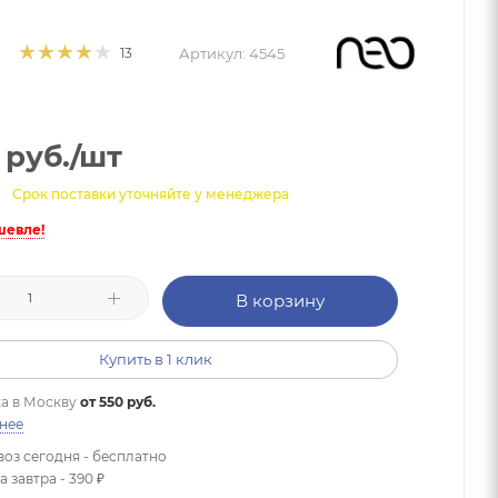
Артикул:
4545
13
руб.
/шт
Срок поставки уточняйте у менеджера
шевле!
В корзину
Купить в 1 клик
а в
Москву
от 550 руб.
нее
оз сегодня - бесплатно
 завтра - 390 ₽