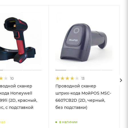
10
13
водной сканер
Проводной сканер
кода Honeywell
штрих-кода МойPOS MSC-
1991i (2D, красный,
6607CB2D (2D, черный,
с, с подставкой
без подставки)
каз
в наличии