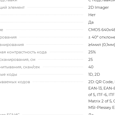
ий элемент
2D Imager
Нет
Да
ие
CMOS 640х480
ирования
± 40° отклон
канирования
≥4мил (0,1мм
ая контрастность кода
25%
сканирования, см
25
читывания, скан/сек
40
ые коды
1D, 2D
ываемых кодов
2D: QR Code, 
EAN-13, EAN-8
of 5, ITF-6, I
Matrix 2 of 5, 
MSI-Plessey E
для ЕГАИС
Да