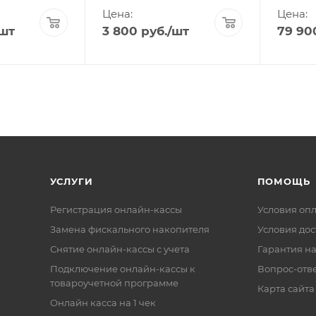
Цена:
Цена:
/шт
3 800
руб.
/шт
79 90
УСЛУГИ
ПОМОЩЬ
Регистрация онлайн-кассы
Условия оп
Замена фискального накопителя
Условия дос
Снятие онлайн-кассы с учета
Гарантия на
Подключение онлайн-кассы к
Вопрос-отв
товароучетной программе
Карта сайта
Онлайн касса на 1 чек