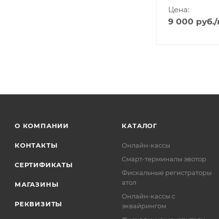
Цена:
9 000
руб.
О КОМПАНИИ
КАТАЛОГ
КОНТАКТЫ
Онлайн-кассы
Смарт-терминалы эвотор
СЕРТИФИКАТЫ
Фискальные регистраторы
атол
МАГАЗИНЫ
Онлайн-кассы с
РЕКВИЗИТЫ
эквайрингом