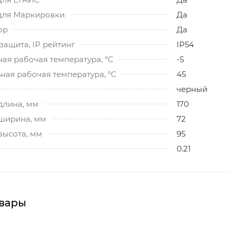
для Маркировки
Да
ор
Да
ащита, IP рейтинг
IP54
ая рабочая температура, °C
-5
ная рабочая температура, °C
45
черный
длина, мм
170
 ширина, мм
72
высота, мм
95
0.21
вары