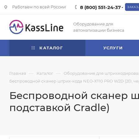
Работаем по всей России
8 (800) 551-24-37
ЗАКАЗ
Оборудование для
автоматизации бизнеса
КАТАЛОГ
УСЛУГИ
—
—
Главная
Каталог
Оборудование для штрихкодирова
Беспроводной сканер штрих-кода NEO-X110 PRO W2D (2D, чер
Беспроводной сканер шт
подставкой Cradle)