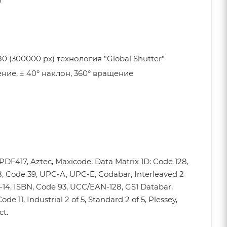
 (300000 px) технология "Global Shutter"
ение, ± 40° наклон, 360° вращение
)
PDF417, Aztec, Maxicode, Data Matrix 1D: Code 128,
, Code 39, UPC-A, UPC-E, Codabar, Interleaved 2
TF-14, ISBN, Code 93, UCC/EAN-128, GS1 Databar,
Code 11, Industrial 2 of 5, Standard 2 of 5, Plessey,
ct.