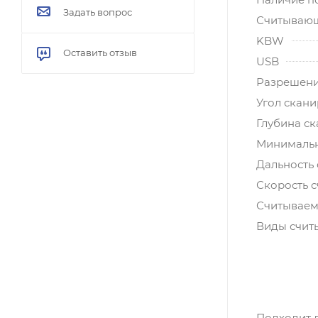
Задать вопрос
Считывающ
KBW
Оставить отзыв
USB
Разрешен
Угол скан
Глубина с
Минимальн
Дальность 
Скорость с
Считываем
Виды счит
Подходит 