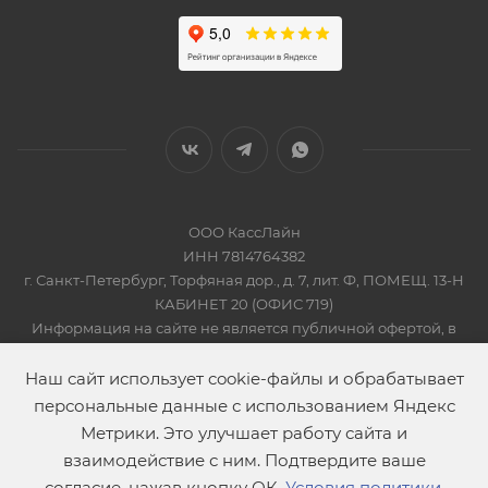
ООО КассЛайн
ИНН 7814764382
г. Санкт-Петербург, Торфяная дор., д. 7, лит. Ф, ПОМЕЩ. 13-Н
КАБИНЕТ 20 (ОФИС 719)
Информация на сайте не является публичной офертой, в
соответсвии со Статьей 437 Гражданского кодекса РФ
2019-2026 © КАССЛАЙН
Наш сайт использует cookie-файлы и обрабатывает
персональные данные с использованием Яндекс
Метрики. Это улучшает работу сайта и
взаимодействие с ним. Подтвердите ваше
согласие, нажав кнопку ОК.
Условия политики
.