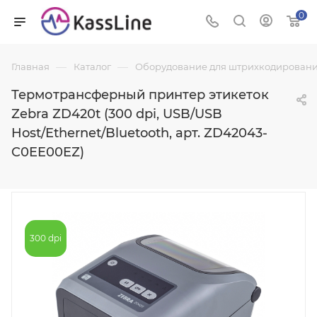
0
—
—
Главная
Каталог
Оборудование для штрихкодировани
Термотрансферный принтер этикеток
Zebra ZD420t (300 dpi, USB/USB
Host/Ethernet/Bluetooth, арт. ZD42043-
C0EE00EZ)
300 dpi