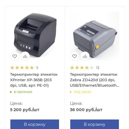
5
13
Термопринтер этикеток
Термопринтер этикеток
XPrinter XP-365B (203
Zebra ZD420d (203 dpi,
dpi, USB, арт. PE-01)
USB/Ethernet/Bluetooth,
арт. ZD42042-
в наличии
под заказ
D0EE00EZ)
Цена:
Цена:
5 200
руб.
/шт
36 000
руб.
/шт
В корзину
В корзину