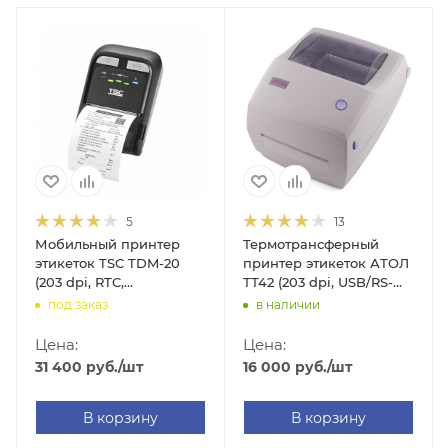
5
13
Мобильный принтер
Термотрансферный
этикеток TSC TDM-20
принтер этикеток АТОЛ
(203 dpi, RTC,
ТТ42 (203 dpi, USB/RS-
USB/Bluetooth/WIFI, арт.
232/Ethernet, арт. 45151)
под заказ
в наличии
99-082A102-1002)
Цена:
Цена:
31 400
руб.
/шт
16 000
руб.
/шт
В корзину
В корзину