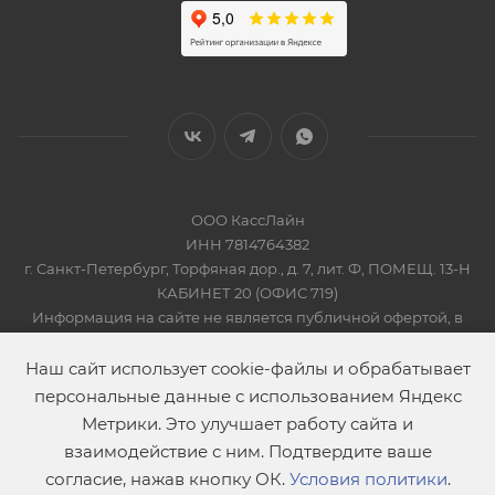
ООО КассЛайн
ИНН 7814764382
г. Санкт-Петербург, Торфяная дор., д. 7, лит. Ф, ПОМЕЩ. 13-Н
КАБИНЕТ 20 (ОФИС 719)
Информация на сайте не является публичной офертой, в
соответсвии со Статьей 437 Гражданского кодекса РФ
2019-2026 © КАССЛАЙН
Наш сайт использует cookie-файлы и обрабатывает
персональные данные с использованием Яндекс
Метрики. Это улучшает работу сайта и
взаимодействие с ним. Подтвердите ваше
согласие, нажав кнопку ОК.
Условия политики
.
В корзину