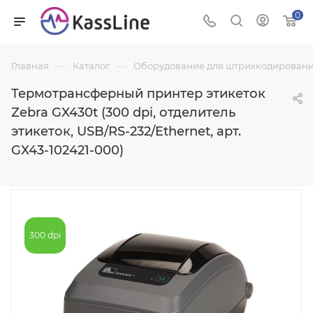
0
—
—
Главная
Каталог
Оборудование для штрихкодировани
Термотрансферный принтер этикеток
Zebra GX430t (300 dpi, отделитель
этикеток, USB/RS-232/Ethernet, арт.
GX43-102421-000)
300 dpi