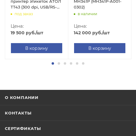
принтер этикеток АТОЛ
MH341P (MH341P-A001-
ТТ43 (300 dpi, USB/RS-
0302)
232/Ethernet, арт. 60106)
под заказ
в наличии
Цена:
Цена:
19 500
руб.
/шт
142 000
руб.
/шт
В корзину
В корзину
О КОМПАНИИ
КОНТАКТЫ
СЕРТИФИКАТЫ