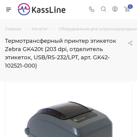
0
—
—
Главная
Каталог
Оборудование для штрихкодировани
Термотрансферный принтер этикеток
Zebra GK420t (203 dpi, отделитель
этикеток, USB/RS-232/LPT, арт. GK42-
102521-000)