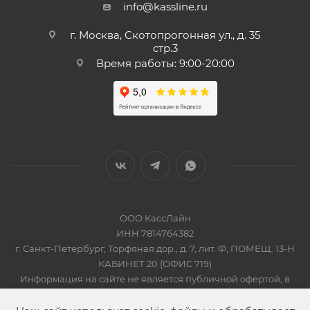
info@kassline.ru
г. Москва, Скотопрогонная ул., д. 35
стр.3
Время работы: 9:00-20:00
ООО КассЛайн
ИНН 7814764382
г. Санкт-Петербург, Торфяная дор., д. 7, лит. Ф, ПОМЕЩ. 13-Н
КАБИНЕТ 20 (ОФИС 719)
Информация на сайте не является публичной офертой, в
соответсвии со Статьей 437 Гражданского кодекса РФ
2019-2026 © КАССЛАЙН