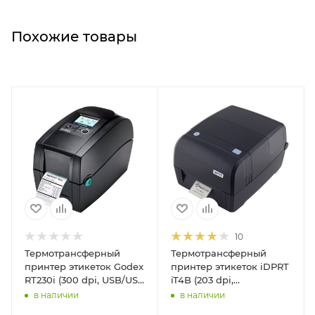
Похожие товары
10
Термотрансферный
Термотрансферный
принтер этикеток Godex
принтер этикеток iDPRT
RT230i (300 dpi, USB/USB
iT4B (203 dpi,
Host/RS-232/Ethernet,
USB/Ethernet, арт. iT4B-
в наличии
в наличии
арт. 011-R3iF32-000)
2UE-000x)