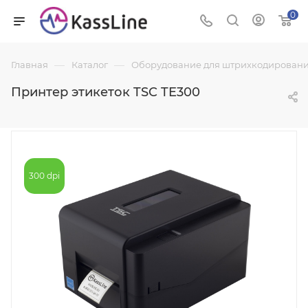
0
—
—
Главная
Каталог
Оборудование для штрихкодировани
Принтер этикеток TSC TE300
300 dpi