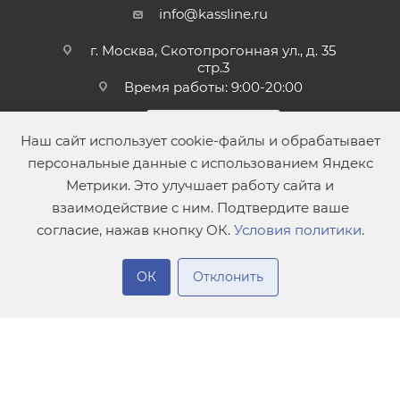
info@kassline.ru
г. Москва, Скотопрогонная ул., д. 35
стр.3
Время работы: 9:00-20:00
Наш сайт использует cookie-файлы и обрабатывает
персональные данные с использованием Яндекс
Метрики. Это улучшает работу сайта и
взаимодействие с ним. Подтвердите ваше
согласие, нажав кнопку ОК.
Условия политики
.
В корзину
ОК
Отклонить
ООО КассЛайн
Главная
Сравнение
Каталог
Контакты
ИНН 7814764382
г. Санкт-Петербург, Торфяная дор., д. 7, лит. Ф, ПОМЕЩ. 13-Н
КАБИНЕТ 20 (ОФИС 719)
Информация на сайте не является публичной офертой, в
соответсвии со Статьей 437 Гражданского кодекса РФ