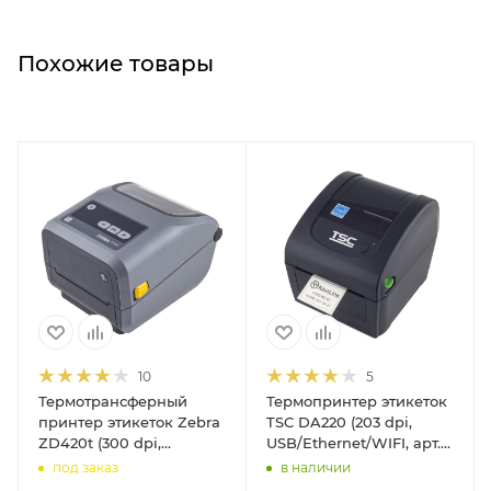
Похожие товары
10
5
Термотрансферный
Термопринтер этикеток
принтер этикеток Zebra
TSC DA220 (203 dpi,
ZD420t (300 dpi,
USB/Ethernet/WIFI, арт.
USB/Bluetooth, арт.
99-158A025-2702)
под заказ
в наличии
ZD42043-T0E000EZ)