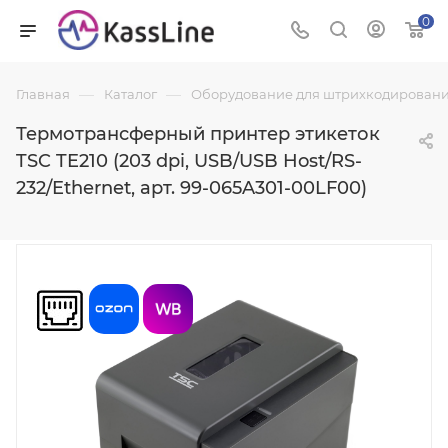
0
—
—
Главная
Каталог
Оборудование для штрихкодировани
Термотрансферный принтер этикеток
TSC TE210 (203 dpi, USB/USB Host/RS-
232/Ethernet, арт. 99-065A301-00LF00)