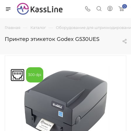
0
—
—
Главная
Каталог
Оборудование для штрихкодировани
Принтер этикеток Godex G530UES
300 dpi