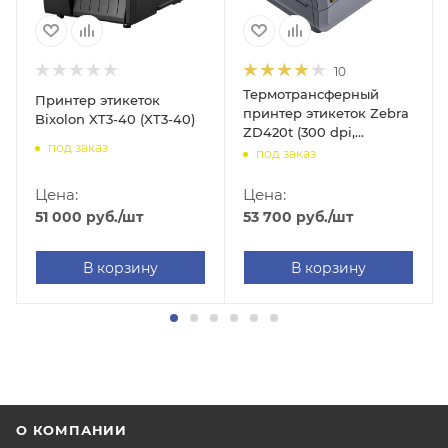
10
Термотрансферный
Принтер этикеток
принтер этикеток Zebra
Bixolon XT3-40 (XT3-40)
ZD420t (300 dpi,
под заказ
USB/USB
под заказ
Host/Ethernet/Bluetooth,
арт. ZD42043-T0EE00EZ)
Цена:
Цена:
51 000
руб.
/шт
53 700
руб.
/шт
В корзину
В корзину
О КОМПАНИИ