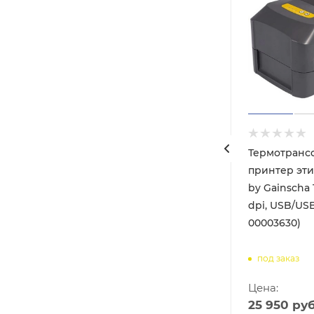
кеток
Термотранс
 (203
принтер эти
т. SLP-
by Gainscha 
dpi, USB/USB
00003630)
под заказ
Цена:
25 950
руб