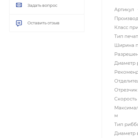
Задать вопрос
Артикул
Производ
Оставить отзыв
Класс пр
Тип печа
Ширина п
Разрешени
Диаметр 
Рекоменд
Отделите
Отрезчик
Скорость 
Максимал
м
Тип рибб
Диаметр 