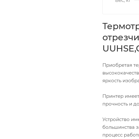
Вес, кг
Термотр
отрезчи
UUHSE,C
Приобретая те
высококачеств
яркость изобр
Принтер имеет
прочность и до
Устройство име
большинства з
процесс работ