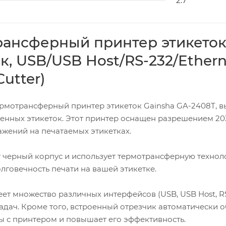
2.7
ансферный принтер этикеток G
к, USB/USB Host/RS-232/Etherne
utter)
рмотрансферный принтер этикеток Gainsha GA-2408T, в
енных этикеток. Этот принтер оснащен разрешением 203 
ажений на печатаемых этикетках.
 черный корпус и использует термотрансферную технол
лговечность печати на вашей этикетке.
ет множество различных интерфейсов (USB, USB Host, RS-
адач. Кроме того, встроенный отрезчик автоматически о
ы с принтером и повышает его эффективность.