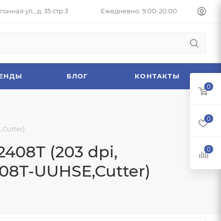
онная ул., д. 35 стр.3
Ежедневно: 9:00-20:00
ЕНДЫ
БЛОГ
КОНТАКТЫ
0
0
Cutter)
08T (203 dpi,
0
408T-UUHSE,Cutter)