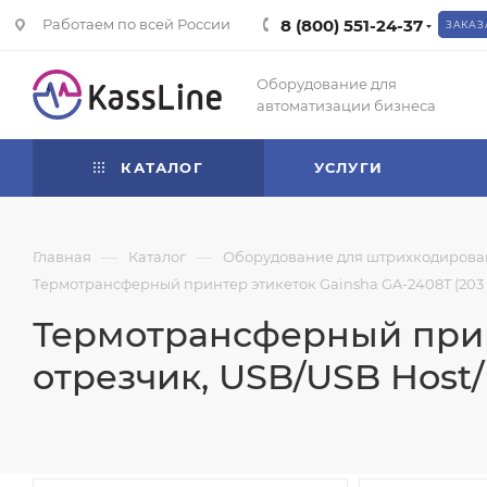
Работаем по всей России
8 (800) 551-24-37
ЗАКАЗ
Оборудование для
автоматизации бизнеса
КАТАЛОГ
УСЛУГИ
—
—
Главная
Каталог
Оборудование для штрихкодирова
Термотрансферный принтер этикеток Gainsha GA-2408T (203 dp
Термотрансферный принт
отрезчик, USB/USB Host/