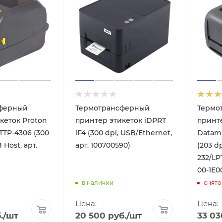
ферный
Термотрансферный
Термо
кеток Proton
принтер этикеток iDPRT
принт
TTP-4306 (300
iF4 (300 dpi, USB/Ethernet,
Datama
 Host, арт.
арт. 100700590)
(203 d
232/LP
00-1E0
в наличии
снято
Цена:
Цена:
.
/шт
20 500
руб.
/шт
33 03