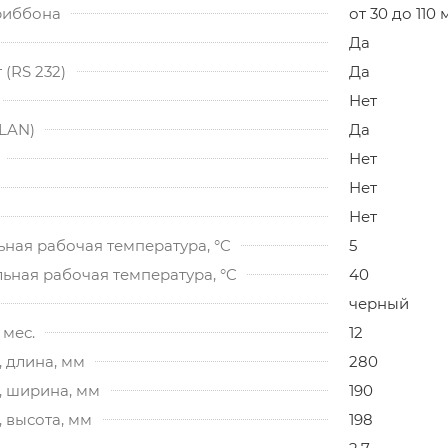
риббона
от 30 до 110
Да
(RS 232)
Да
Нет
(LAN)
Да
Нет
Нет
Нет
ная рабочая температура, °C
5
ьная рабочая температура, °C
40
черный
 мес.
12
 длина, мм
280
, ширина, мм
190
 высота, мм
198