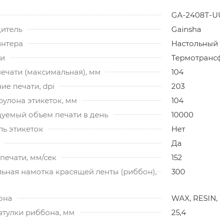
GA-2408T-UU
итель
Gainsha
интера
Настольный
ти
Термотранс
ечати (максимальная), мм
104
е печати, dpi
203
рулона этикеток, мм
104
уемый объем печати в день
10000
ль этикеток
Нет
Да
печати, мм/сек
152
ьная намотка красящей ленты (риббон),
300
она
WAX, RESIN,
втулки риббона, мм
25,4