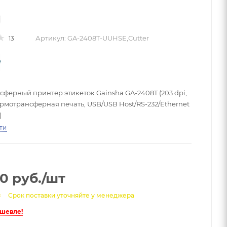
Артикул:
GA-2408T-UUHSE,Cutter
13
ферный принтер этикеток Gainsha GA-2408T (203 dpi,
рмотрансферная печать, USB/USB Host/RS-232/Ethernet
)
ти
00
руб.
/шт
з
Срок поставки уточняйте у менеджера
ешевле!