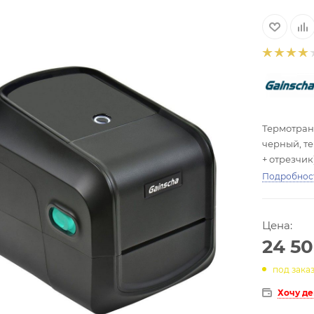
Термотранс
черный, те
+ отрезчик
Подробнос
Цена:
24 5
под зака
Хочу д