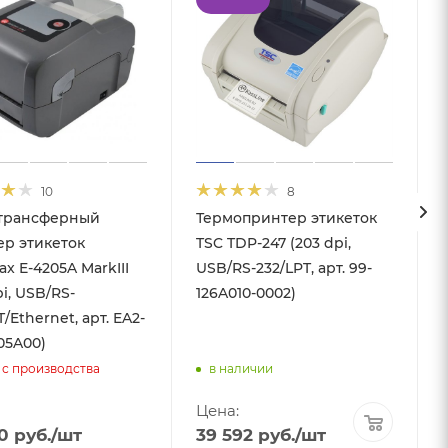
10
8
трансферный
Термопринтер этикеток
ер этикеток
TSC TDP-247 (203 dpi,
x E-4205A MarkIII
USB/RS-232/LPT, арт. 99-
pi, USB/RS-
126A010-0002)
T/Ethernet, арт. EA2-
05A00)
 с производства
в наличии
Цена:
0
руб.
/шт
39 592
руб.
/шт