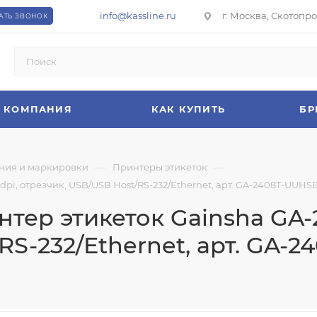
info@kassline.ru
г. Москва, Скотопрог
АТЬ ЗВОНОК
КОМПАНИЯ
КАК КУПИТЬ
БР
—
—
ния и маркировки
Принтеры этикеток
i, отрезчик, USB/USB Host/RS-232/Ethernet, арт. GA-2408T-UUHSE,
ер этикеток Gainsha GA-24
RS-232/Ethernet, арт. GA-2