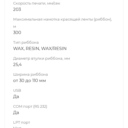
Скорость печати, мм/сек
203
Максимальная намотка красящей ленты (риббон),
м
300
Тип риббона
WAX, RESIN, WAX/RESIN
Диаметр втулки риббона, мм
25,4
Ширина риббона
от 30 до 110 мм
USB
Да
COM порт (RS 232)
Да
LPT порт