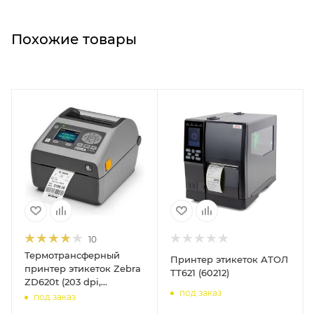
Похожие товары
10
Термотрансферный
Принтер этикеток АТОЛ
принтер этикеток Zebra
ТТ621 (60212)
ZD620t (203 dpi,
под заказ
отделитель этикеток,
под заказ
USB/RS-