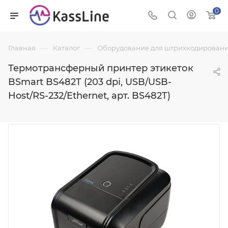
0
—
—
Главная
Каталог
Оборудование для штрихкодировани
Термотрансферный принтер этикеток
BSmart BS482T (203 dpi, USB/USB-
Host/RS-232/Ethernet, арт. BS482T)