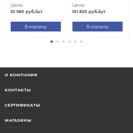
232/Ethernet/Bluetooth,
Цена:
Цена:
арт. ZD62042-T1EF00EZ)
101 820
руб.
/шт
53 580
руб.
/шт
В корзину
В корзину
О КОМПАНИИ
КОНТАКТЫ
СЕРТИФИКАТЫ
МАГАЗИНЫ