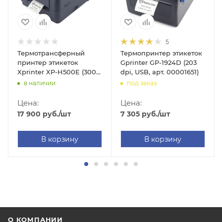
5
Термотрансферный
Термопринтер этикеток
принтер этикеток
Gprinter GP-1924D (203
Xprinter XP-H500E (300
dpi, USB, арт. 00001651)
dpi, USB/RS-232, арт.
в наличии
под заказ
XPH500E31)
Цена:
Цена:
17 900
руб.
/шт
7 305
руб.
/шт
В корзину
В корзину
О КОМПАНИИ