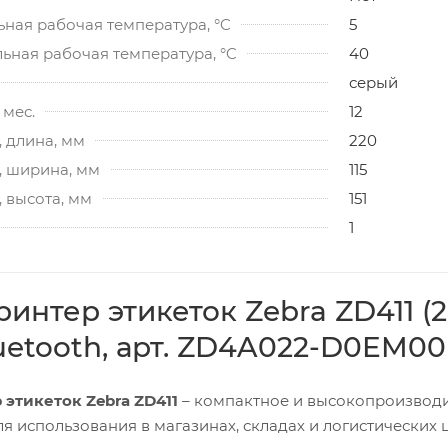
ная рабочая температура, °C
5
ьная рабочая температура, °C
40
серый
 мес.
12
 длина, мм
220
, ширина, мм
115
 высота, мм
151
1
интер этикеток Zebra ZD411 (2
uetooth, арт. ZD4A022-D0EM00
этикеток Zebra ZD411
– компактное и высокопроизводит
я использования в магазинах, складах и логистических ц