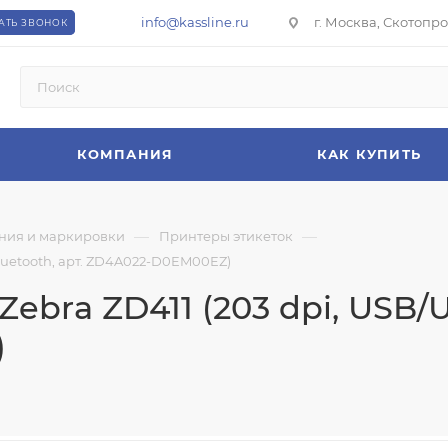
info@kassline.ru
г. Москва, Скотопрог
АТЬ ЗВОНОК
КОМПАНИЯ
КАК КУПИТЬ
—
—
ния и маркировки
Принтеры этикеток
Bluetooth, арт. ZD4A022-D0EM00EZ)
ebra ZD411 (203 dpi, USB/U
)