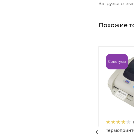
Загрузка отзыво
Похожие т
Советуем
 iDPRT
Термопринт