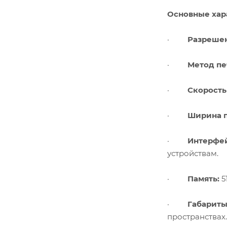
Основные хар
·
Разрешен
·
Метод пе
·
Скорость
·
Ширина п
·
Интерфе
устройствам.
·
Память:
5
·
Габариты
пространствах.