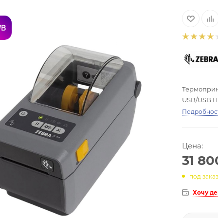
Термопринт
USB/USB Ho
Подробнос
Цена:
31 80
под зака
Хочу д