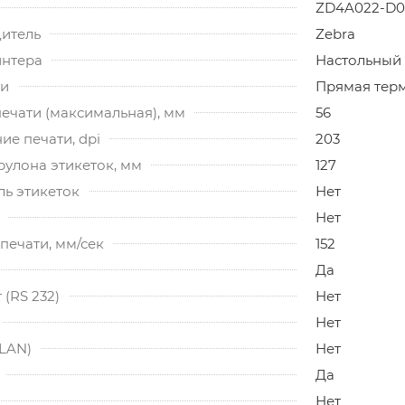
ZD4A022-D
итель
Zebra
интера
Настольный
ти
Прямая тер
ечати (максимальная), мм
56
е печати, dpi
203
рулона этикеток, мм
127
ль этикеток
Нет
Нет
печати, мм/сек
152
Да
(RS 232)
Нет
Нет
(LAN)
Нет
Да
Нет