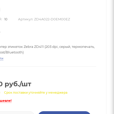
Артикул:
ZD4A022-D0EM00EZ
10
ер этикеток Zebra ZD411 (203 dpi, серый, термопечать,
st/Bluetooth)
ти
0
руб.
/шт
з
Срок поставки уточняйте у менеджера
ешевле!