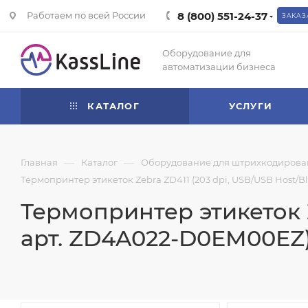
Работаем по всей России
8 (800) 551-24-37
ЗАКАЗ
Оборудование для
автоматизации бизнеса
КАТАЛОГ
УСЛУГИ
—
—
Главная
Каталог
Оборудование для штрихкодирова
Термопринтер этикеток Zebra ZD411 (203 dpi, USB/USB Host/
Термопринтер этикеток Z
арт. ZD4A022-D0EM00EZ