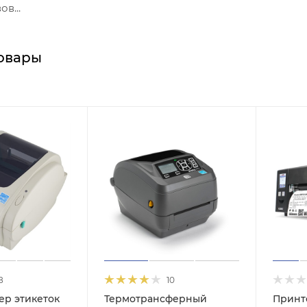
в...
овары
8
10
ер этикеток
Термотрансферный
Принт