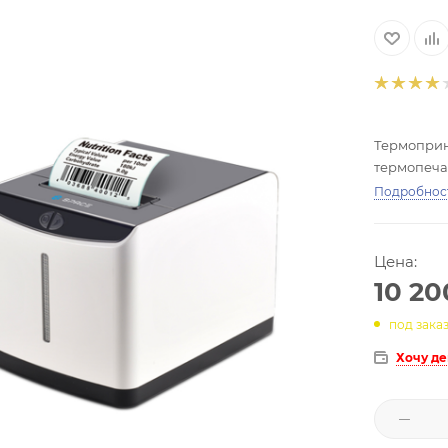
Термопринт
термопечат
Подробнос
Цена:
10 20
под зака
Хочу д