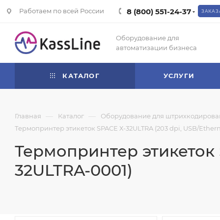
Работаем по всей России
8 (800) 551-24-37
ЗАКАЗ
Оборудование для
автоматизации бизнеса
КАТАЛОГ
УСЛУГИ
—
—
Главная
Каталог
Оборудование для штрихкодирова
Термопринтер этикеток SPACE Х-32ULTRA (203 dpi, USB/Etherne
Термопринтер этикеток S
32ULTRA-0001)