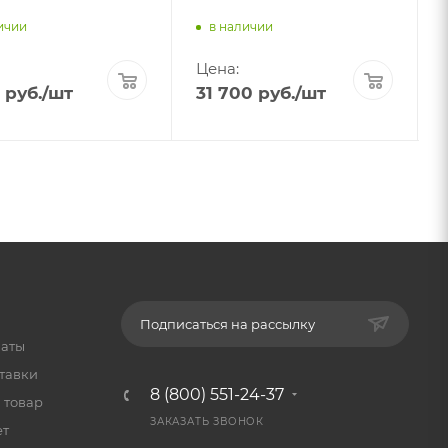
ичии
в наличии
Цена:
руб.
/шт
31 700
руб.
/шт
Подписаться на рассылку
латы
тавки
8 (800) 551-24-37
 товар
ЗАКАЗАТЬ ЗВОНОК
ет