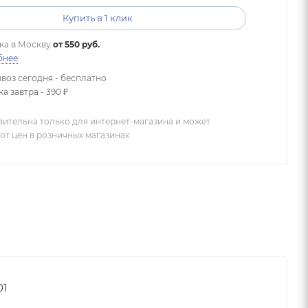
Купить в 1 клик
ка в
Москву
от 550 руб.
бнее
воз сегодня - бесплатно
а завтра - 390 ₽
вительна только для интернет-магазина и может
от цен в розничных магазинах
01