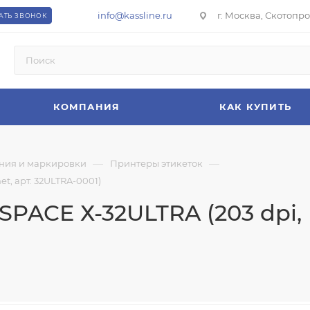
info@kassline.ru
г. Москва, Скотопрог
АТЬ ЗВОНОК
КОМПАНИЯ
КАК КУПИТЬ
—
—
ния и маркировки
Принтеры этикеток
t, арт. 32ULTRA-0001)
PACE Х-32ULTRA (203 dpi, U