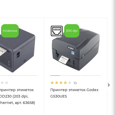
Новинка
300 dpi
10
принтер этикеток
Принтер этикеток Godex
D230 (203 dpi,
G530UES
hernet, арт. 63658)