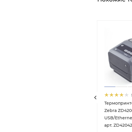
ый
Термопринт
PayTor
Zebra ZD420d
USB/Etherne
 iE4S-
арт. ZD4204