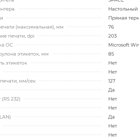
интера
Настольный
ти
Прямая тер
ечати (максимальная), мм
76
е печати, dpi
203
ка ОС
Microsoft W
рулона этикеток, мм
85
ль этикеток
Нет
Нет
печати, мм/сек
127
Да
(RS 232)
Нет
Нет
(LAN)
Да
Нет
Нет