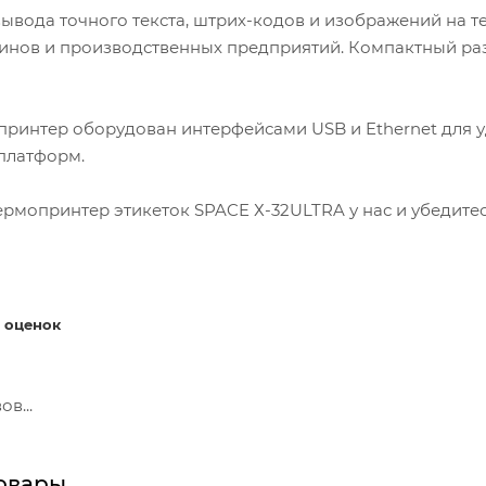
ывода точного текста, штрих-кодов и изображений на 
зинов и производственных предприятий. Компактный раз
ринтер оборудован интерфейсами USB и Ethernet для 
платформ.
ермопринтер этикеток SPACE Х-32ULTRA у нас и убедитес
 оценок
в...
овары