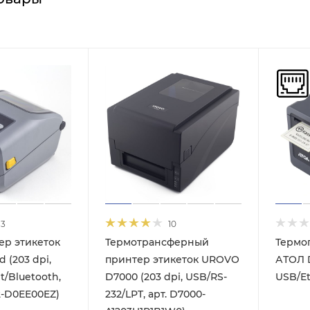
13
10
ер этикеток
Термотрансферный
Термо
 (203 dpi,
принтер этикеток UROVO
АТОЛ D
t/Bluetooth,
D7000 (203 dpi, USB/RS-
USB/Et
2-D0EE00EZ)
232/LPT, арт. D7000-