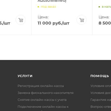
A1203U1R1B1W0)
под заказ
в нал
Цена:
Цена:
.
/шт
11 000
руб.
/шт
8 500
УСЛУГИ
ПОМОЩЬ
Регистрация онлайн-кассы
Условия оп
Замена фискального накопителя
Условия дос
Снятие онлайн-кассы с учета
Гарантия на
Подключение онлайн-кассы к
Вопрос-отв