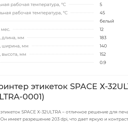
ная рабочая температура, °C
5
ьная рабочая температура, °C
45
белый
 мес.
12
 длина, мм
183
, ширина, мм
140
 высота, мм
152
0.9
интер этикеток SPACE Х-32ULTR
ULTRA-0001)
этикеток SPACE Х-32ULTRA – отличное решение для печа
н имеет разрешение 203 dpi, что дает яркую и контраст