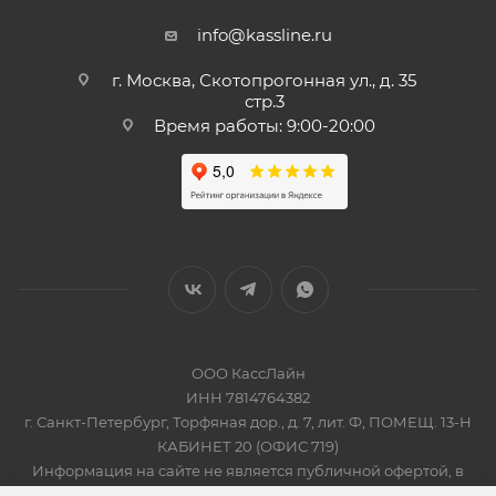
info@kassline.ru
г. Москва, Скотопрогонная ул., д. 35
стр.3
Время работы: 9:00-20:00
ООО КассЛайн
ИНН 7814764382
г. Санкт-Петербург, Торфяная дор., д. 7, лит. Ф, ПОМЕЩ. 13-Н
КАБИНЕТ 20 (ОФИС 719)
Информация на сайте не является публичной офертой, в
соответсвии со Статьей 437 Гражданского кодекса РФ