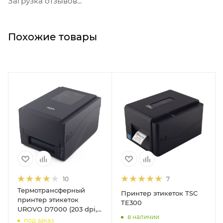
Загрузка отзывов...
Похожие товары
10
7
Термотрансферный
Принтер этикеток TSC
принтер этикеток
TE300
UROVO D7000 (203 dpi,
в наличии
USB/RS-232/LPT, арт.
под заказ