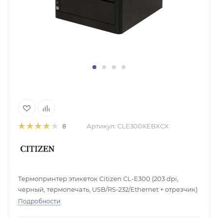
Артикул:
CLE300XEBXCX
8
Термопринтер этикеток Citizen CL-E300 (203 dpi,
черный, термопечать, USB/RS-232/Ethernet + отрезчик)
Подробности