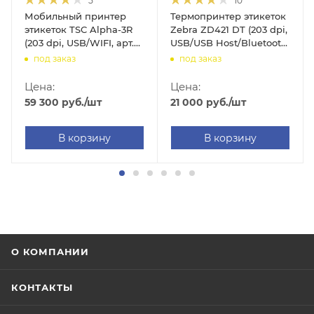
5
10
Мобильный принтер
Термопринтер этикеток
этикеток TSC Alpha-3R
Zebra ZD421 DT (203 dpi,
(203 dpi, USB/WIFI, арт.
USB/USB Host/Bluetooth,
99-048A074-0402)
арт. ZD4A042-
под заказ
под заказ
D0EM00EZ)
Цена:
Цена:
59 300
руб.
/шт
21 000
руб.
/шт
В корзину
В корзину
О КОМПАНИИ
КОНТАКТЫ