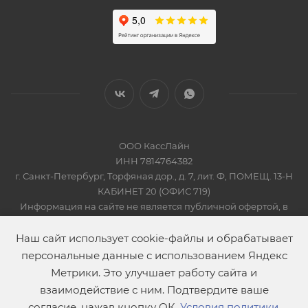
ООО КассЛайн
ИНН 7814764382
г. Санкт-Петербург, Торфяная дор., д. 7, лит. Ф, ПОМЕЩ. 13-Н
КАБИНЕТ 20 (ОФИС 719)
Информация на сайте не является публичной офертой, в
соответсвии со Статьей 437 Гражданского кодекса РФ
2019-2026 © КАССЛАЙН
Наш сайт использует cookie-файлы и обрабатывает
персональные данные с использованием Яндекс
Метрики. Это улучшает работу сайта и
взаимодействие с ним. Подтвердите ваше
согласие, нажав кнопку ОК.
Условия политики
.