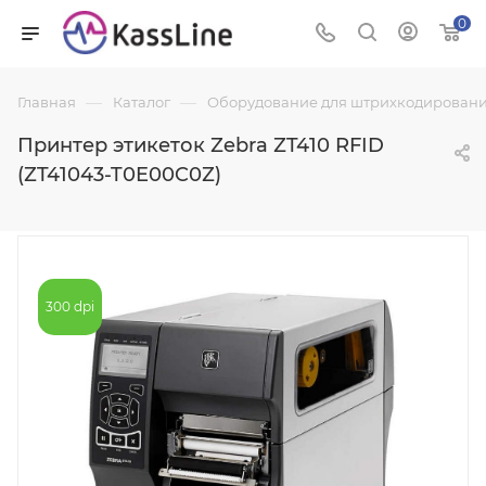
0
—
—
Главная
Каталог
Оборудование для штрихкодировани
Принтер этикеток Zebra ZT410 RFID
(ZT41043-T0E00C0Z)
300 dpi