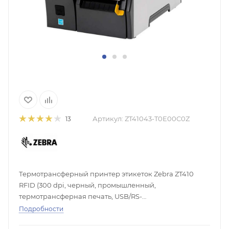
Артикул:
ZT41043-T0E00C0Z
13
Термотрансферный принтер этикеток Zebra ZT410
RFID (300 dpi, черный, промышленный,
термотрансферная печать, USB/RS-
232/Ethernet/Bluetooth/RFID)
Подробности