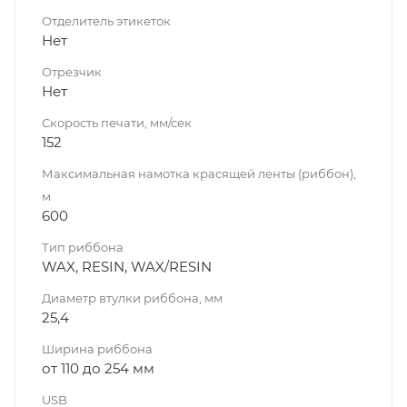
Отделитель этикеток
Нет
Отрезчик
Нет
Скорость печати, мм/сек
152
Максимальная намотка красящей ленты (риббон),
м
600
Тип риббона
WAX, RESIN, WAX/RESIN
Диаметр втулки риббона, мм
25,4
Ширина риббона
от 110 до 254 мм
USB