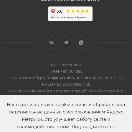
ООО КассЛайн
ИНН 7814764382
г. Санкт-Петербург, Торфяная дор., д. 7, лит. Ф, ПОМЕЩ. 13-Н
КАБИНЕТ 20 (ОФИС 719)
Информация на сайте не является публичной офертой, в
соответсвии со Статьей 437 Гражданского кодекса РФ
2019-2026 © КАССЛАЙН
Наш сайт использует cookie-файлы и обрабатывает
персональные данные с использованием Яндекс
Метрики. Это улучшает работу сайта и
взаимодействие с ним. Подтвердите ваше