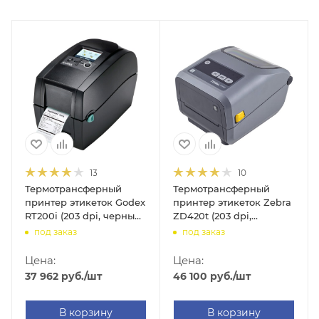
13
10
Термотрансферный
Термотрансферный
принтер этикеток Godex
принтер этикеток Zebra
RT200i (203 dpi, черный,
ZD420t (203 dpi,
термотрансферная
USB/USB
под заказ
под заказ
печать, USB/USB
Host/Ethernet/Bluetooth,
Host/RS-232/Ethernet)
арт. ZD42042-T0EE00EZ)
Цена:
Цена:
37 962
руб.
/шт
46 100
руб.
/шт
В корзину
В корзину