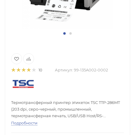
Артикул:
99-135A002-0002
10
Термотрансферный принтер этикеток TSC TTP-286MT
(203 dpi, серо-черный, промышленный,
термотрансферная печать, USB/USB Host/RS-
232/LPT/Ethernet)
Подробности