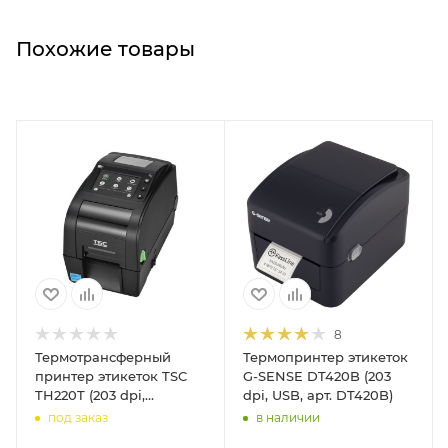
Похожие товары
8
Термотрансферный
Термопринтер этикеток
принтер этикеток TSC
G-SENSE DT420B (203
TH220T (203 dpi,
dpi, USB, арт. DT420B)
USB/USB Host/RS-
под заказ
в наличии
232/Ethernet, TH220-