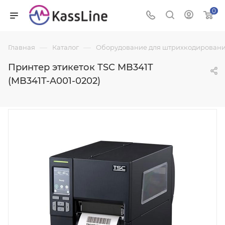
0
—
—
Главная
Каталог
Оборудование для штрихкодировани
Принтер этикеток TSC MB341T
(MB341T-A001-0202)