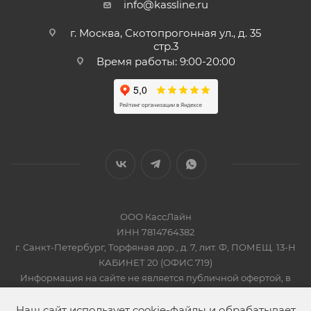
info@kassline.ru
г. Москва, Скотопрогонная ул., д. 35
стр.3
Время работы: 9:00-20:00
ООО КассЛайн
ИНН 7814764382
г. Санкт-Петербург, Торфяная дор., д. 7, лит. Ф, ПОМЕЩ. 13-Н
КАБИНЕТ 20 (ОФИС 719)
Информация на сайте не является публичной офертой, в
соответсвии со Статьей 437 Гражданского кодекса РФ
2019-2026 © КАССЛАЙН
Наш сайт использует cookie-файлы и обрабатывает