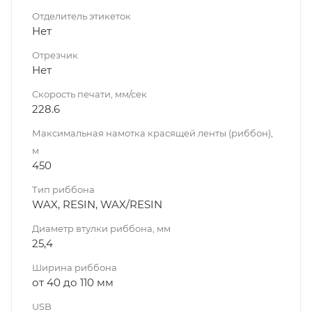
Отделитель этикеток
Нет
Отрезчик
Нет
Скорость печати, мм/сек
228.6
Максимальная намотка красящей ленты (риббон),
м
450
Тип риббона
WAX, RESIN, WAX/RESIN
Диаметр втулки риббона, мм
25,4
Ширина риббона
от 40 до 110 мм
USB