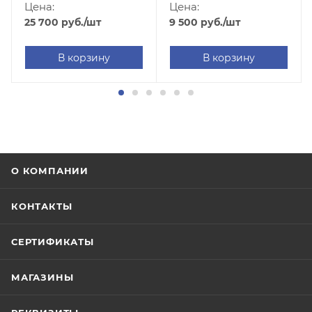
A001-0002)
Цена:
Цена:
25 700
руб.
/шт
9 500
руб.
/шт
В корзину
В корзину
О КОМПАНИИ
КОНТАКТЫ
СЕРТИФИКАТЫ
МАГАЗИНЫ