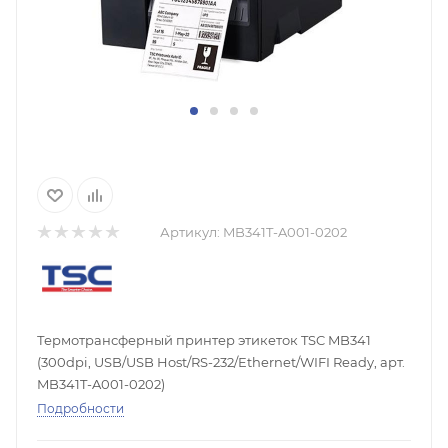
Артикул:
MB341T-A001-0202
Термотрансферный принтер этикеток TSC MB341
(300dpi, USB/USB Host/RS-232/Ethernet/WIFI Ready, арт.
MB341T-A001-0202)
Подробности