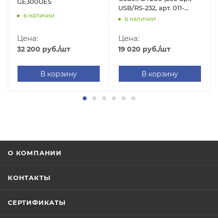
GE300UES
USB/RS-232, арт. 011-
в наличии
DT2D52-000)
в наличии
Цена:
Цена:
32 200
руб.
/шт
19 020
руб.
/шт
В корзину
В корзину
О КОМПАНИИ
КОНТАКТЫ
СЕРТИФИКАТЫ