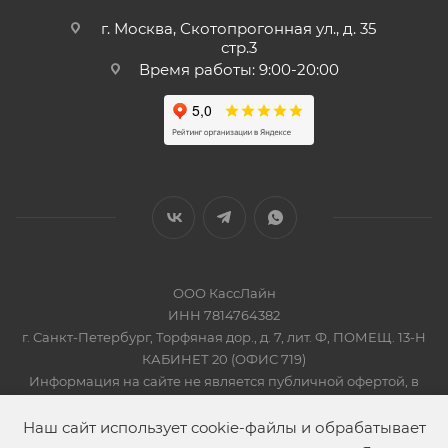
г. Москва, Скотопрогонная ул., д. 35
стр.3
Время работы: 9:00-20:00
ООО КассЛайн
ИНН 7814764382
г. Санкт-Петербург, Торфяная дор., д. 7, лит. Ф, ПОМЕЩ. 13-Н
КАБИНЕТ 20 (ОФИС 719)
Информация на сайте не является публичной офертой, в
соответсвии со Статьей 437 Гражданского кодекса РФ
2019-2026 © КАССЛАЙН
Наш сайт использует cookie-файлы и обрабатывает