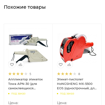
Похожие товары
5
8
Аппликатор этикеток
Этикет-пистолет
Towa APN-30 (для
HoNGSHENG МХ-5500
самоклеящихся
EOS (однострочный, для
этикеток)
самоклеящихся
под заказ
под заказ
этикеток)
Цена:
Цена: