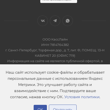
ООО КассЛайн
ИНН 7814764382
г. Санкт-Петербург, Торфяная дор., д. 7, лит. Ф, ПОМЕЩ. 13-Н
КАБИНЕТ 20 (ОФИС 719)
Информация на сайте не является публичной офертой, в
соответсвии со Статьей 437 Гражданского кодекса РФ
2019-2026 © КАССЛАЙН
Наш сайт использует cookie-файлы и обрабатывает
персональные данные с использованием Яндекс
Метрики. Это улучшает работу сайта и
взаимодействие с ним. Подтвердите ваше
согласие, нажав кнопку ОК.
Условия политики
.
В корзину
ОК
Отклонить