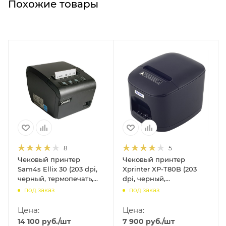
Похожие товары
8
5
Чековый принтер
Чековый принтер
Sam4s Ellix 30 (203 dpi,
Xprinter XP-T80B (203
черный, термопечать,
dpi, черный,
USB/RS-232/Ethernet, с
термопечать,
под заказ
под заказ
БП)
USB/Ethernet, с
автоотрезчиком)
Цена:
Цена:
14 100
руб.
/шт
7 900
руб.
/шт