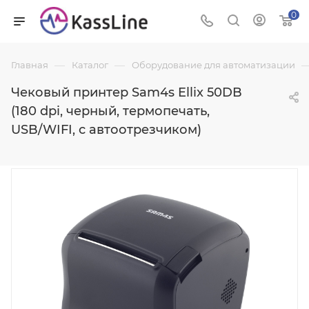
0
—
—
Главная
Каталог
Оборудование для автоматизации
Чековый принтер Sam4s Ellix 50DB
(180 dpi, черный, термопечать,
USB/WIFI, с автоотрезчиком)