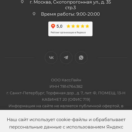
г. Москва, Скотопрогонная ул., д. 35
стр.3
Время работы: 9:00-20:00
ООО КассЛайн
ИНН 7814764382
г. Санкт-Петербург, Торфяная дор., д. 7, лит. Ф, ПОМЕЩ. 13-Н
КАБИНЕТ 20 (ОФИС 719)
Информация на сайте не является публичной офертой, в
соответсвии со Статьей 437 Гражданского кодекса РФ
2019-2026 © КАССЛАЙН
Наш сайт использует cookie-файлы и обрабатывает
персональные данные с использованием Яндекс