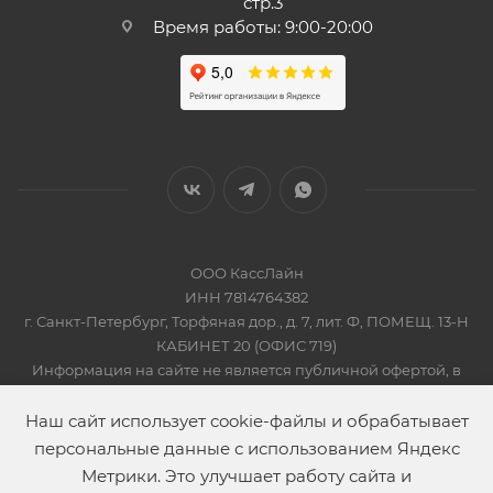
стр.3
Время работы: 9:00-20:00
ООО КассЛайн
ИНН 7814764382
г. Санкт-Петербург, Торфяная дор., д. 7, лит. Ф, ПОМЕЩ. 13-Н
КАБИНЕТ 20 (ОФИС 719)
Информация на сайте не является публичной офертой, в
соответсвии со Статьей 437 Гражданского кодекса РФ
2019-2026 © КАССЛАЙН
Наш сайт использует cookie-файлы и обрабатывает
персональные данные с использованием Яндекс
Метрики. Это улучшает работу сайта и