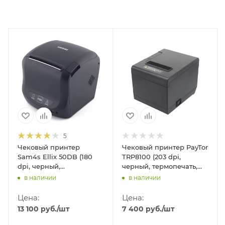
5
Чековый принтер
Чековый принтер PayTor
Sam4s Ellix 50DB (180
TRP8100 (203 dpi,
dpi, черный,
черный, термопечать,
термопечать, USB/RS-
без звонка,
в наличии
в наличии
232/Ethernet, с
USB/Ethernet)
автоотрезчиком)
Цена:
Цена:
13 100
руб.
/шт
7 400
руб.
/шт