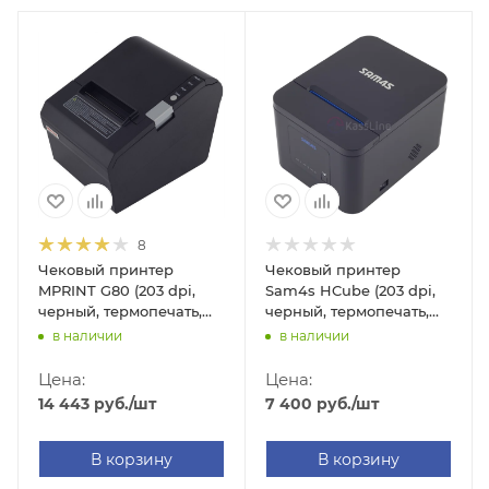
8
Чековый принтер
Чековый принтер
MPRINT G80 (203 dpi,
Sam4s HCube (203 dpi,
черный, термопечать,
черный, термопечать,
USB/RS-232/Ethernet, с
USB/RS-232/Ethernet, с
в наличии
в наличии
автоотрезчиком)
автоотрезчиком)
Цена:
Цена:
14 443
руб.
/шт
7 400
руб.
/шт
В корзину
В корзину