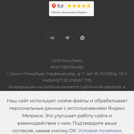
ООО КассЛайн
ИНН 7814764382
г. Санкт-Петербург, Торфяная дор., д. 7, лит. Ф, ПОМЕЩ. 13-Н
КАБИНЕТ 20 (ОФИС 719)
Информация на сайте не является публичной офертой, в
соответсвии со Статьей 437 Гражданского кодекса РФ
2019-2026 © КАССЛАЙН
Наш сайт использует cookie-файлы и обрабатывает
персональные данные с использованием Яндекс
Метрики. Это улучшает работу сайта и
взаимодействие с ним. Подтвердите ваше
согласие, нажав кнопку ОК.
Условия политики
.