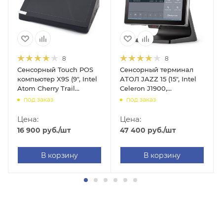
8
8
Сенсорный Touch POS
Сенсорный терминал
компьютер X9S (9", Intel
АТОЛ JAZZ 15 (15", Intel
Atom Cherry Trail
Celeron J1900,
Z8350F, 2GB/32GB,
4GB/64GB, MSR, без ОС)
под заказ
под заказ
WIFI/Bluetooth,
Windows 10 Home)
Цена:
Цена:
16 900
руб.
/шт
47 400
руб.
/шт
В корзину
В корзину