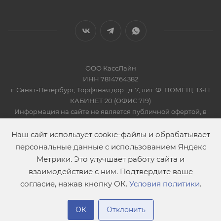
ООО КассЛайн
ИНН 7814764382
г. Санкт-Петербург, Торфяная дор., д. 7, лит. Ф, ПОМЕЩ. 13-Н
КАБИНЕТ 20 (ОФИС 719)
Информация на сайте не является публичной офертой, в
соответсвии со Статьей 437 Гражданского кодекса РФ
2019-2026 © КАССЛАЙН
Наш сайт использует cookie-файлы и обрабатывает
персональные данные с использованием Яндекс
Метрики. Это улучшает работу сайта и
взаимодействие с ним. Подтвердите ваше
согласие, нажав кнопку ОК.
Условия политики
.
В корзину
ОК
Отклонить