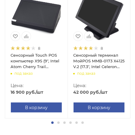
8
8
Сенсорный Touch POS
Сенсорный терминал
компьютер X9S (9", Intel
МойPOS MMB-0173 X4125
Atom Cherry Trail
V.2 (17.3", Intel Celeron
Z8350F, 2GB/32GB,
J4125, 8GB/128GB, MSR,
под заказ
под заказ
WIFI/Bluetooth,
без ОС, с подставкой)
Windows 10 Home)
Цена:
Цена:
16 900
руб.
/шт
42 000
руб.
/шт
В корзину
В корзину