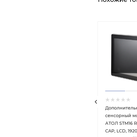
Дополнитель
Max
сенсорный м
АТОЛ STM16 Rev
CAP, LCD, 1920