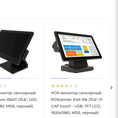
3
нитор сенсорный
POS-монитор сенсорный
н-1564T (15.6", LED,
POScenter EVA-156 (15.6", P-
080, MSR, черный)
CAP touch - USB, TFT LCD,
1920х1080, MSR, черный)