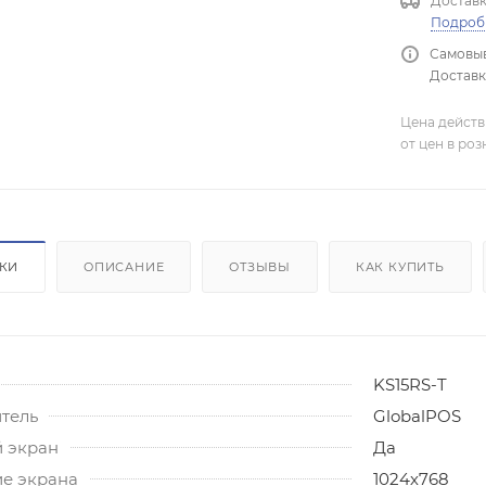
Доставк
Подроб
Самовыв
Доставка
Цена действ
от цен в ро
ИКИ
ОПИСАНИЕ
ОТЗЫВЫ
КАК КУПИТЬ
KS15RS-T
тель
GlobalPOS
 экран
Да
е экрана
1024х768