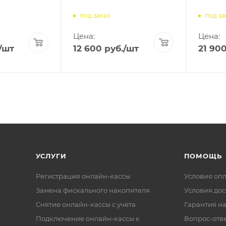
под заказ
под за
Цена:
Цена:
/шт
12 600
руб.
/шт
21 90
УСЛУГИ
ПОМОЩЬ
Регистрация онлайн-кассы
Условия оп
Замена фискального накопителя
Условия дос
Снятие онлайн-кассы с учета
Гарантия на
Подключение онлайн-кассы к
Вопрос-отв