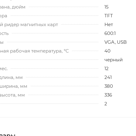
рана, дюйм
15
ора
TFT
й ридер магнитных карт
Нет
ость
600:1
сы
VGA, USB
ная рабочая температура, °C
40
черный
мес.
12
длина, мм
241
 ширина, мм
380
высота, мм
336
2
вары