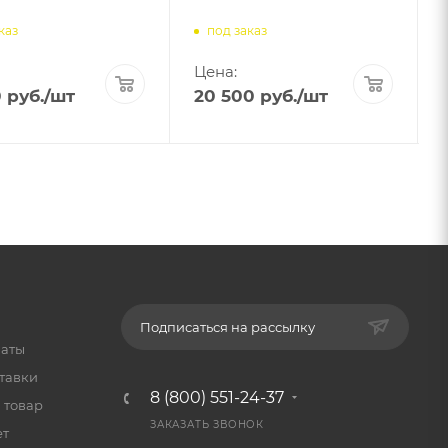
каз
под заказ
Цена:
0
руб.
/шт
20 500
руб.
/шт
Подписаться на рассылку
латы
тавки
8 (800) 551-24-37
 товар
ЗАКАЗАТЬ ЗВОНОК
ет