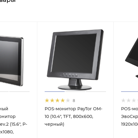
8
ный
POS-монитор PayTor OM-
POS-мо
онитор
10 (10.4", TFT, 800х600,
ЭвоСкри
.2 (15.6", P-
черный)
1920x1
x1080,