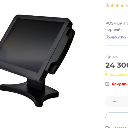
POS-монитор
черный)
Подробнос
Цена:
24 30
под заказ
Хочу де