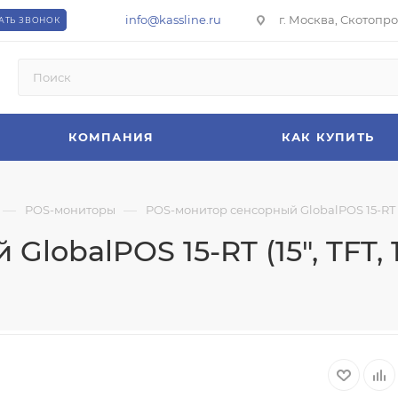
info@kassline.ru
г. Москва, Скотопрог
АТЬ ЗВОНОК
КОМПАНИЯ
КАК КУПИТЬ
—
—
POS-мониторы
POS-монитор сенсорный GlobalPOS 15-RT (1
lobalPOS 15-RT (15", TFT, 