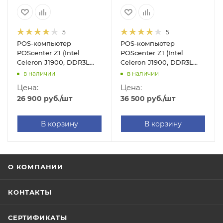
5
5
POS-компьютер
POS-компьютер
POScenter Z1 (Intel
POScenter Z1 (Intel
Celeron J1900, DDR3L
Celeron J1900, DDR3L
4GB/SSD 60GB,
4GB/SSD 128GB,
в наличии
в наличии
крепление VESA, без
крепление VESA,
Цена:
Цена:
ОС)
Windows 10 IoT Entry)
26 900
руб.
/шт
36 500
руб.
/шт
В корзину
В корзину
О КОМПАНИИ
КОНТАКТЫ
СЕРТИФИКАТЫ