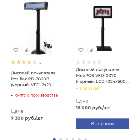
5
Дисплей покупателя
Дисплей покупателя
МойPOS VFD-0070
Posiflex PD-2800B
(черный, LCD 1024x600,
(черный, VFD, 2x20
USB)
под заказ
символов, голубой
снято с производства
светофильтр, USB)
Цена:
16 000
руб.
/шт
Цена:
7 300
руб.
/шт
В корзину