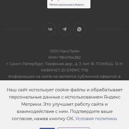
ООО КассЛайн
ИНН 7814764382
г. Санкт-Петербург, Торфяная дор., д. 7, лит. Ф, ПОМЕЩ. 13-Н
КАБИНЕТ 20 (ОФИС 719)
Информация на сайте не является публичной офертой, в
соответсвии со Статьей 437 Гражданского кодекса РФ
2019-2026 © КАССЛАЙН
Наш сайт использует cookie-файлы и обрабатывает
персональные данные с использованием Яндекс
Метрики. Это улучшает работу сайта и
взаимодействие с ним. Подтвердите ваше
согласие, нажав кнопку ОК.
Условия политики
.
В корзину