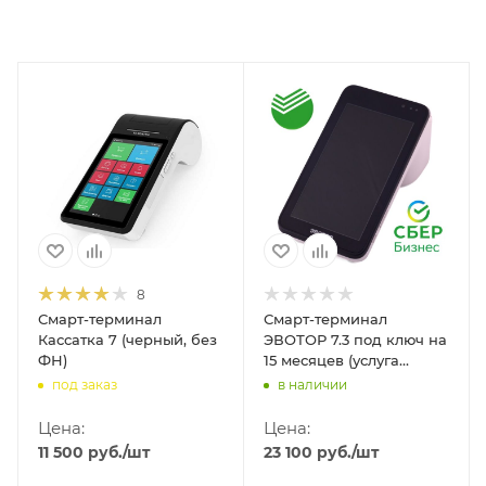
8
Смарт-терминал
Смарт-терминал
Кассатка 7 (черный, без
ЭВОТОР 7.3 под ключ на
ФН)
15 месяцев (услуга
регистрации, ФН на 15
под заказ
в наличии
месяцев, ОФД на 15
месяцев), акция СБЕР
Цена:
Цена:
11 500
руб.
/шт
23 100
руб.
/шт