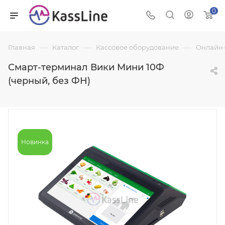
0
—
—
—
Главная
Каталог
Кассовое оборудование
Онлайн-
Смарт-терминал Вики Мини 10Ф
(черный, без ФН)
Новинка