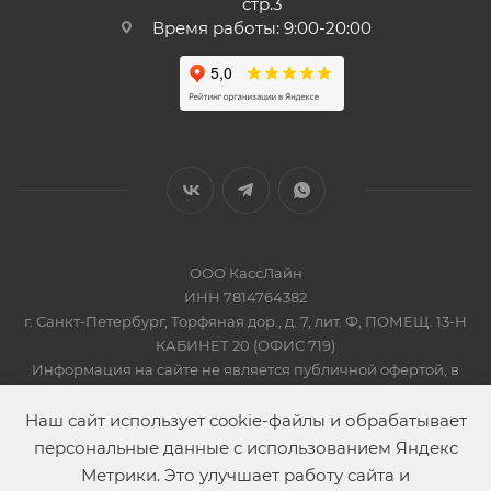
стр.3
Время работы: 9:00-20:00
ООО КассЛайн
ИНН 7814764382
г. Санкт-Петербург, Торфяная дор., д. 7, лит. Ф, ПОМЕЩ. 13-Н
КАБИНЕТ 20 (ОФИС 719)
Информация на сайте не является публичной офертой, в
соответсвии со Статьей 437 Гражданского кодекса РФ
2019-2026 © КАССЛАЙН
Наш сайт использует cookie-файлы и обрабатывает
персональные данные с использованием Яндекс
Метрики. Это улучшает работу сайта и