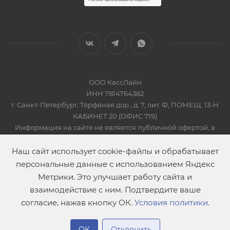
ООО КассЛайн
ИНН 7814764382
г. Санкт-Петербург, Торфяная дор., д. 7, лит. Ф, ПОМЕЩ. 13-Н
КАБИНЕТ 20 (ОФИС 719)
Информация на сайте не является публичной офертой, в
соответсвии со Статьей 437 Гражданского кодекса РФ
2019-2026 © КАССЛАЙН
Наш сайт использует cookie-файлы и обрабатывает
персональные данные с использованием Яндекс
Метрики. Это улучшает работу сайта и
взаимодействие с ним. Подтвердите ваше
согласие, нажав кнопку ОК.
Условия политики
.
ОК
Отклонить