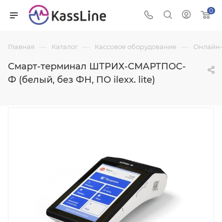
0
—
—
—
Главная
Каталог
Кассовое оборудование
Онлайн-
Смарт-терминал ШТРИХ-СМАРТПОС-
Ф (белый, без ФН, ПО ilexx. lite)