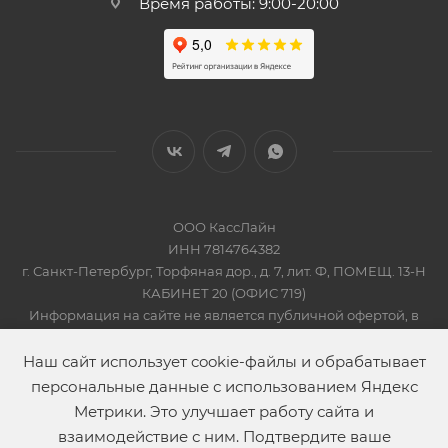
Время работы: 9:00-20:00
ООО КассЛайн
ИНН 7814764382
г. Санкт-Петербург, Торфяная дор., д. 7, лит. Ф, ПОМЕЩ. 13-Н
КАБИНЕТ 20 (ОФИС 719)
Информация на сайте не является публичной офертой, в
соответсвии со Статьей 437 Гражданского кодекса РФ
2019-2026 © КАССЛАЙН
Наш сайт использует cookie-файлы и обрабатывает
персональные данные с использованием Яндекс
Метрики. Это улучшает работу сайта и
взаимодействие с ним. Подтвердите ваше