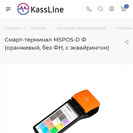
0
—
—
—
Главная
Каталог
Кассовое оборудование
Онлайн-
Смарт-терминал MSPOS-D Ф
(оранжевый, без ФН, с эквайрингом)