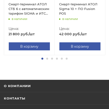
Смарт-терминал АТОЛ
Смарт-терминал АТОЛ
СТБ 6 с автоматическим
Sigma 10 + ПО Fusion
тарифом SIGMA и ИТС
POS
(черный, без ФН,
в наличии
в наличии
платформа 5.0)
Цена:
Цена:
21 800
руб.
/шт
42 000
руб.
/шт
В корзину
В корзину
О КОМПАНИИ
КОНТАКТЫ