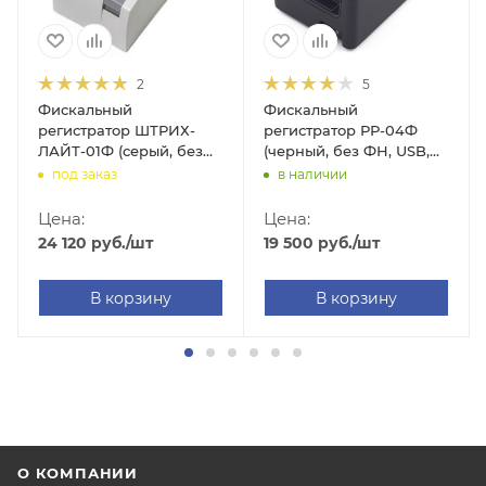
2
5
Фискальный
Фискальный
регистратор ШТРИХ-
регистратор РР-04Ф
ЛАЙТ-01Ф (серый, без
(черный, без ФН, USB,
ФН, USB/Ethernet/RS-
RS-232, WI-FI)
под заказ
в наличии
232)
Цена:
Цена:
24 120
руб.
/шт
19 500
руб.
/шт
В корзину
В корзину
О КОМПАНИИ