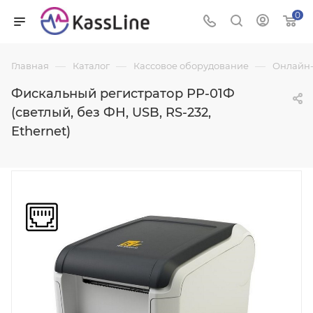
0
—
—
—
Главная
Каталог
Кассовое оборудование
Онлайн-
Фискальный регистратор РР-01Ф
(светлый, без ФН, USB, RS-232,
Ethernet)