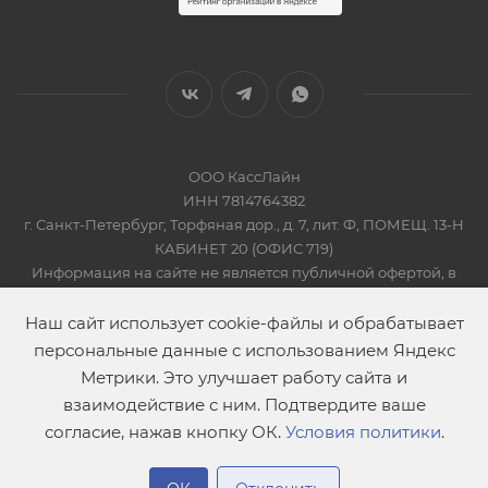
ООО КассЛайн
ИНН 7814764382
г. Санкт-Петербург, Торфяная дор., д. 7, лит. Ф, ПОМЕЩ. 13-Н
КАБИНЕТ 20 (ОФИС 719)
Информация на сайте не является публичной офертой, в
соответсвии со Статьей 437 Гражданского кодекса РФ
2019-2026 © КАССЛАЙН
Наш сайт использует cookie-файлы и обрабатывает
персональные данные с использованием Яндекс
Метрики. Это улучшает работу сайта и
взаимодействие с ним. Подтвердите ваше
согласие, нажав кнопку ОК.
Условия политики
.
В корзину