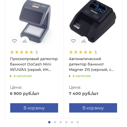
5
5
Просмотровый детектор
Автоматический
банкнот DoCash Mini
детектор банкнот
IR/UV/AS (серый, ИК
Magner 215 (черный, с
контроль/контроль
АКБ, RUB/USD/EUR)
в наличии
в наличии
"спецэлемента М", без
АКБ)
Цена:
Цена:
6 900
руб.
/шт
7 400
руб.
/шт
В корзину
В корзину