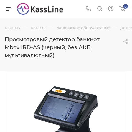
0
—
—
—
Главная
Каталог
Банковское оборудование
Детек
Просмотровый детектор банкнот
Mbox IRD-AS (черный, без АКБ,
мультивалютный)