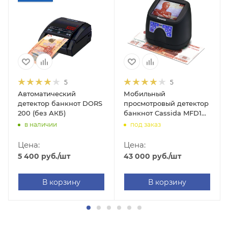
5
5
Автоматический
Мобильный
детектор банкнот DORS
просмотровый детектор
200 (без АКБ)
банкнот Cassida MFD1
(цвет: серый, с АКБ)
в наличии
под заказ
Цена:
Цена:
5 400
руб.
/шт
43 000
руб.
/шт
В корзину
В корзину