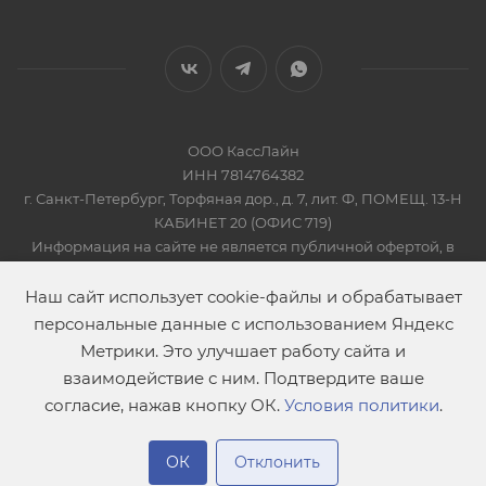
ООО КассЛайн
ИНН 7814764382
г. Санкт-Петербург, Торфяная дор., д. 7, лит. Ф, ПОМЕЩ. 13-Н
КАБИНЕТ 20 (ОФИС 719)
Информация на сайте не является публичной офертой, в
соответсвии со Статьей 437 Гражданского кодекса РФ
2019-2026 © КАССЛАЙН
Наш сайт использует cookie-файлы и обрабатывает
персональные данные с использованием Яндекс
Метрики. Это улучшает работу сайта и
взаимодействие с ним. Подтвердите ваше
согласие, нажав кнопку ОК.
Условия политики
.
В корзину
ОК
Отклонить