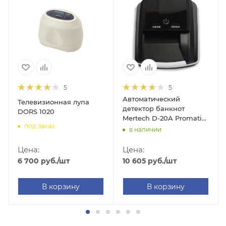
5
5
Автоматический
Телевизионная лупа
детектор банкнот
DORS 1020
Mertech D-20A Promatic
под заказ
(LED RUB, c АКБ)
в наличии
Цена:
Цена:
6 700
руб.
/шт
10 605
руб.
/шт
В корзину
В корзину