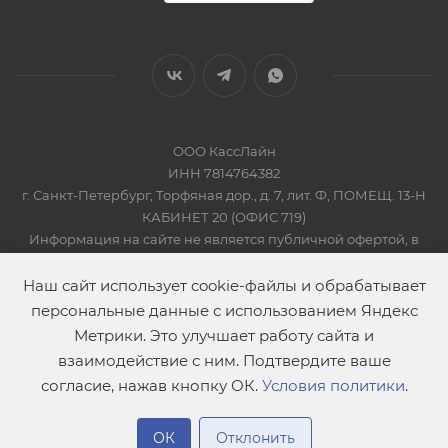
ООО КассЛайн
ИНН 7814764382
г. Санкт-Петербург, Торфяная дор., д. 7, лит. Ф, ПОМЕЩ. 13-Н
КАБИНЕТ 20 (ОФИС 719)
Информация на сайте не является публичной офертой, в
соответсвии со Статьей 437 Гражданского кодекса РФ
2019-2026 © КАССЛАЙН
Наш сайт использует cookie-файлы и обрабатывает
персональные данные с использованием Яндекс
Метрики. Это улучшает работу сайта и
взаимодействие с ним. Подтвердите ваше
согласие, нажав кнопку ОК.
Условия политики
.
В корзину
ОК
Отклонить