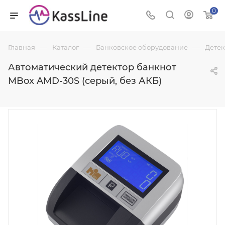
0
—
—
—
Главная
Каталог
Банковское оборудование
Детек
Автоматический детектор банкнот
MBox AMD-30S (серый, без АКБ)