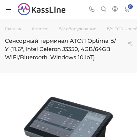
0
—
—
—
Главная
Каталог
Б/У оборудование
Б/У POS-моно
Сенсорный терминал АТОЛ Optima Б/
У (11.6", Intel Celeron J3350, 4GB/64GB,
WIFI/Bluetooth, Windows 10 loT)