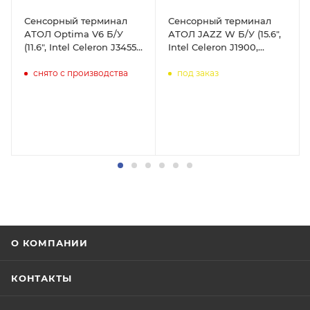
Сенсорный терминал
Сенсорный терминал
АТОЛ Optima V6 Б/У
АТОЛ JAZZ W Б/У (15.6",
(11.6", Intel Celeron J3455,
Intel Celeron J1900,
6GB/128GB,
2GB/64GB, MSR,
снято с производства
под заказ
WIFI/Bluetooth,
Windows 10 IoT)
Windows 10 IoT)
О КОМПАНИИ
КОНТАКТЫ