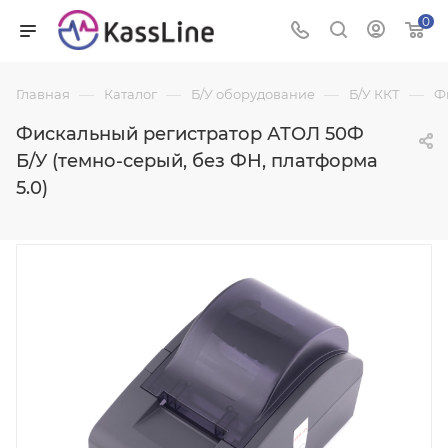
0
—
—
—
—
Главная
Каталог
Б/У оборудование
Б/У ККТ
Ф
Фискальный регистратор АТОЛ 50Ф
Б/У (темно-серый, без ФН, платформа
5.0)