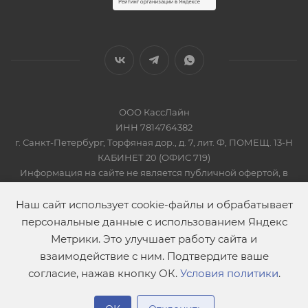
ООО КассЛайн
ИНН 7814764382
г. Санкт-Петербург, Торфяная дор., д. 7, лит. Ф, ПОМЕЩ. 13-Н
КАБИНЕТ 20 (ОФИС 719)
Информация на сайте не является публичной офертой, в
соответсвии со Статьей 437 Гражданского кодекса РФ
2019-2026 © КАССЛАЙН
Наш сайт использует cookie-файлы и обрабатывает
персональные данные с использованием Яндекс
Метрики. Это улучшает работу сайта и
взаимодействие с ним. Подтвердите ваше
согласие, нажав кнопку ОК.
Условия политики
.