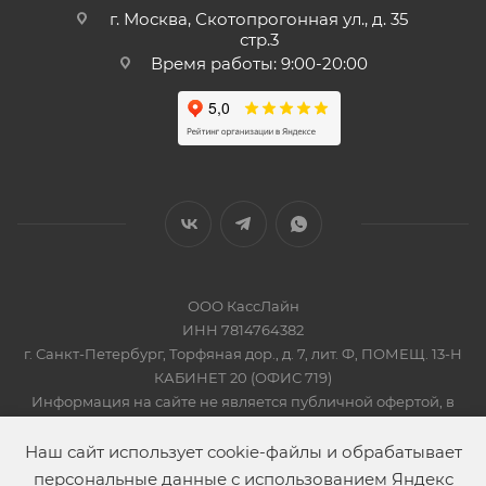
г. Москва, Скотопрогонная ул., д. 35
стр.3
Время работы: 9:00-20:00
ООО КассЛайн
ИНН 7814764382
г. Санкт-Петербург, Торфяная дор., д. 7, лит. Ф, ПОМЕЩ. 13-Н
КАБИНЕТ 20 (ОФИС 719)
Информация на сайте не является публичной офертой, в
соответсвии со Статьей 437 Гражданского кодекса РФ
2019-2026 © КАССЛАЙН
Наш сайт использует cookie-файлы и обрабатывает
персональные данные с использованием Яндекс