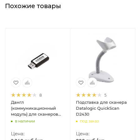
Похожие товары
8
5
Дангл
Подставка для сканера
(коммуникационный
Datalogic QuickScan
модуль) для сканеров
D2430
Mertech CL-2300/CL-
в наличии
под заказ
2200/CL-610
Цена:
Цена: