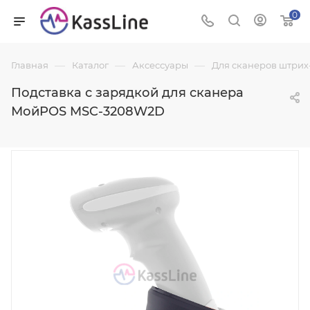
0
—
—
—
Главная
Каталог
Аксессуары
Для сканеров штрих
Подставка с зарядкой для сканера
МойPOS MSC-3208W2D