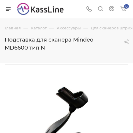
0
—
—
—
Главная
Каталог
Аксессуары
Для сканеров штрих
Подставка для сканера Mindeo
MD6600 тип N