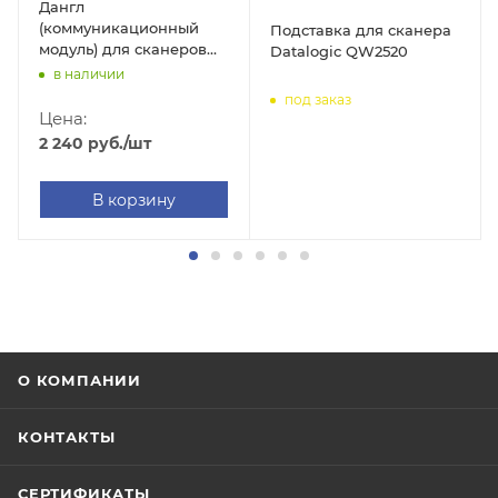
Дангл
(коммуникационный
Подставка для сканера
модуль) для сканеров
Datalogic QW2520
Mertech CL-2300/CL-
в наличии
2200/CL-610
под заказ
Цена:
2 240
руб.
/шт
В корзину
О КОМПАНИИ
КОНТАКТЫ
СЕРТИФИКАТЫ