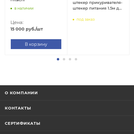
штекер прикуривателя-
штекер питания 1.5м для
в наличии
счетчика банкнот
под заказ
Mertech 50 mini
Цена:
15 000
руб.
/шт
В корзину
О КОМПАНИИ
КОНТАКТЫ
СЕРТИФИКАТЫ