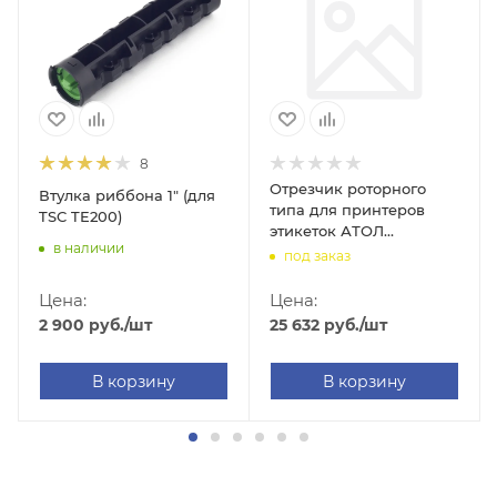
8
Отрезчик роторного
Втулка риббона 1" (для
типа для принтеров
TSC TE200)
этикеток АТОЛ
в наличии
TT43/TT44
под заказ
Цена:
Цена:
2 900
руб.
/шт
25 632
руб.
/шт
В корзину
В корзину