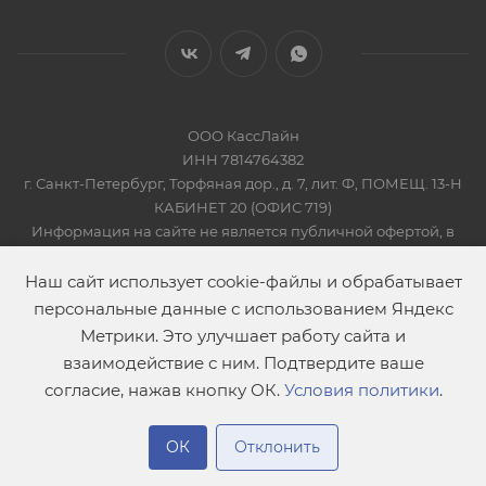
ООО КассЛайн
ИНН 7814764382
г. Санкт-Петербург, Торфяная дор., д. 7, лит. Ф, ПОМЕЩ. 13-Н
КАБИНЕТ 20 (ОФИС 719)
Информация на сайте не является публичной офертой, в
соответсвии со Статьей 437 Гражданского кодекса РФ
2019-2026 © КАССЛАЙН
Наш сайт использует cookie-файлы и обрабатывает
персональные данные с использованием Яндекс
Метрики. Это улучшает работу сайта и
взаимодействие с ним. Подтвердите ваше
согласие, нажав кнопку ОК.
Условия политики
.
ОК
Отклонить
Главная
Сравнение
Каталог
Контакты