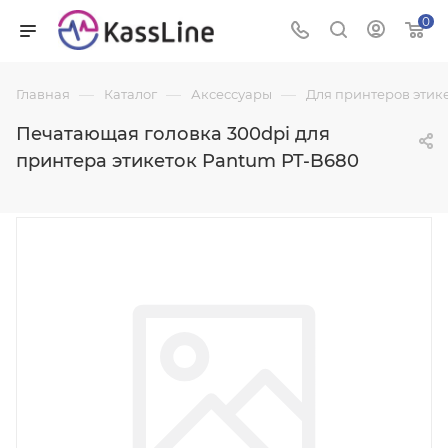
0
—
—
—
Главная
Каталог
Аксессуары
Для принтеров этик
Печатающая головка 300dpi для
принтера этикеток Pantum PT-B680