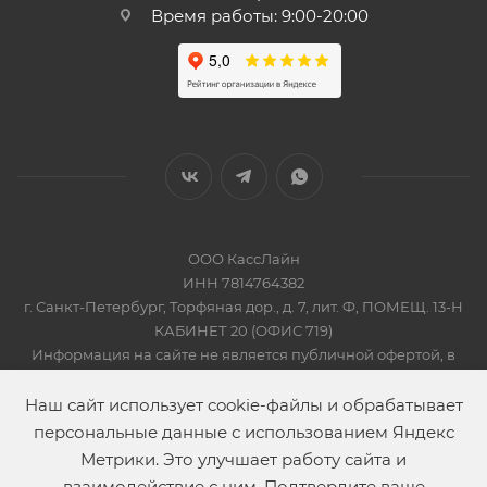
Время работы: 9:00-20:00
ООО КассЛайн
ИНН 7814764382
г. Санкт-Петербург, Торфяная дор., д. 7, лит. Ф, ПОМЕЩ. 13-Н
КАБИНЕТ 20 (ОФИС 719)
Информация на сайте не является публичной офертой, в
соответсвии со Статьей 437 Гражданского кодекса РФ
2019-2026 © КАССЛАЙН
Наш сайт использует cookie-файлы и обрабатывает
персональные данные с использованием Яндекс
Метрики. Это улучшает работу сайта и
взаимодействие с ним. Подтвердите ваше