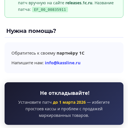
патч вручную на сайте
releases.1c.ru
. Название
патча:
EF_00_00835911
Нужна помощь?
Обратитесь к своему
партнёру 1С
Напишите нам:
info@kassline.ru
Не откладывайте!
Установите патч
до 1 марта 2026
— избегите
простоев кассы и проблем с продажей
маркированных товаров.